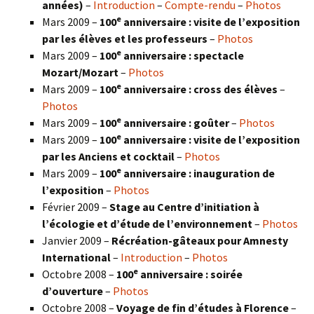
années)
–
Introduction
–
Compte-rendu
–
Photos
e
Mars 2009 –
100
anniversaire : visite de l’exposition
par les élèves et les professeurs
–
Photos
e
Mars 2009 –
100
anniversaire : spectacle
Mozart/Mozart
–
Photos
e
Mars 2009 –
100
anniversaire : cross des élèves
–
Photos
e
Mars 2009 –
100
anniversaire : goûter
–
Photos
e
Mars 2009 –
100
anniversaire : visite de l’exposition
par les Anciens et cocktail
–
Photos
e
Mars 2009 –
100
anniversaire : inauguration de
l’exposition
–
Photos
Février 2009 –
Stage au Centre d’initiation à
l’écologie et d’étude de l’environnement
–
Photos
Janvier 2009 –
Récréation-gâteaux pour Amnesty
International
–
Introduction
–
Photos
e
Octobre 2008 –
100
anniversaire : soirée
d’ouverture
–
Photos
Octobre 2008 –
Voyage de fin d’études à Florence
–