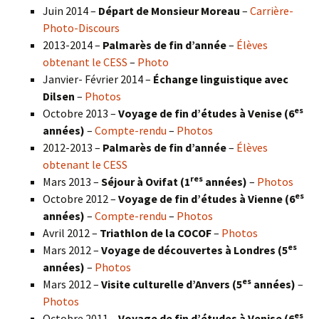
Juin 2014 –
Départ de Monsieur Moreau
–
Carrière-
Photo-Discours
2013-2014 –
Palmarès de fin d’année
–
Élèves
obtenant le CESS
–
Photo
Janvier- Février 2014 –
Échange linguistique avec
Dilsen
–
Photos
es
Octobre 2013 –
Voyage de fin d’études à Venise (6
années)
–
Compte-rendu
–
Photos
2012-2013 –
Palmarès de fin d’année
–
Élèves
obtenant le CESS
res
Mars 2013 –
Séjour à Ovifat (1
années)
–
Photos
es
Octobre 2012 –
Voyage de fin d’études à Vienne (6
années)
–
Compte-rendu
–
Photos
Avril 2012 –
Triathlon de la COCOF
–
Photos
es
Mars 2012 –
Voyage de découvertes à Londres (5
années)
–
Photos
es
Mars 2012 –
Visite culturelle d’Anvers (5
années)
–
Photos
es
Octobre 2011 –
Voyage de fin d’études à Venise (6