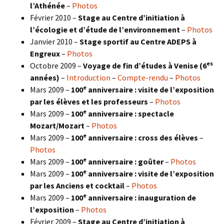
l’Athénée
–
Photos
Février 2010 –
Stage au Centre d’initiation à
l’écologie et d’étude de l’environnement
–
Photos
Janvier 2010 –
Stage sportif au Centre ADEPS à
Engreux
–
Photos
es
Octobre 2009 –
Voyage de fin d’études à Venise (6
années)
–
Introduction
–
Compte-rendu
–
Photos
e
Mars 2009 –
100
anniversaire : visite de l’exposition
par les élèves et les professeurs
–
Photos
e
Mars 2009 –
100
anniversaire : spectacle
Mozart/Mozart
–
Photos
e
Mars 2009 –
100
anniversaire : cross des élèves
–
Photos
e
Mars 2009 –
100
anniversaire : goûter
–
Photos
e
Mars 2009 –
100
anniversaire : visite de l’exposition
par les Anciens et cocktail
–
Photos
e
Mars 2009 –
100
anniversaire : inauguration de
l’exposition
–
Photos
Février 2009 –
Stage au Centre d’initiation à