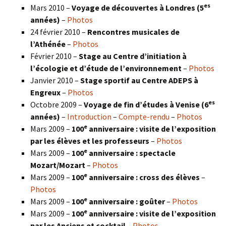
es
Mars 2010 –
Voyage de découvertes à Londres
(5
années)
–
Photos
24 février 2010 –
Rencontres musicales de
l’Athénée
–
Photos
Février 2010 –
Stage au Centre d’initiation à
l’écologie et d’étude de l’environnement
–
Photos
Janvier 2010 –
Stage sportif au Centre ADEPS à
Engreux
–
Photos
es
Octobre 2009 –
Voyage de fin d’études à Venise (6
années)
–
Introduction
–
Compte-rendu
–
Photos
e
Mars 2009 –
100
anniversaire : visite de l’exposition
par les élèves et les professeurs
–
Photos
e
Mars 2009 –
100
anniversaire : spectacle
Mozart/Mozart
–
Photos
e
Mars 2009 –
100
anniversaire : cross des élèves
–
Photos
e
Mars 2009 –
100
anniversaire : goûter
–
Photos
e
Mars 2009 –
100
anniversaire : visite de l’exposition
par les Anciens et cocktail
–
Photos