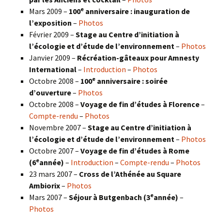
e
Mars 2009 –
100
anniversaire : inauguration de
l’exposition
–
Photos
Février 2009 –
Stage au Centre d’initiation à
l’écologie et d’étude de l’environnement
–
Photos
Janvier 2009 –
Récréation-gâteaux pour Amnesty
International
–
Introduction
–
Photos
e
Octobre 2008 –
100
anniversaire : soirée
d’ouverture
–
Photos
Octobre 2008 –
Voyage de fin d’études à Florence
–
Compte-rendu
–
Photos
Novembre 2007 –
Stage au Centre d’initiation à
l’écologie et d’étude de l’environnement
–
Photos
Octobre 2007 –
Voyage de fin d’études à Rome
e
(6
année)
–
Introduction
–
Compte-rendu
–
Photos
23 mars 2007 –
Cross de l’Athénée au Square
Ambiorix
–
Photos
e
Mars 2007 –
Séjour à Butgenbach (3
année)
–
Photos