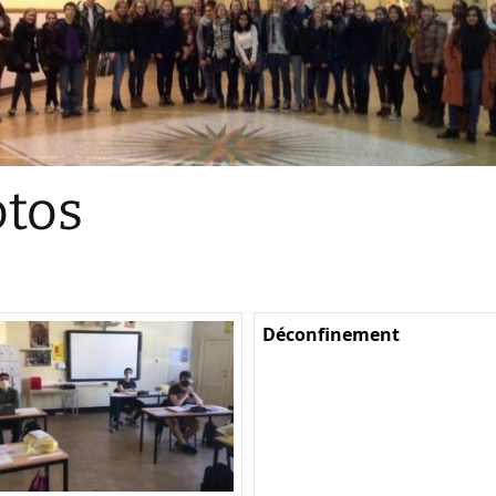
Sections
Initiatives pédagogiques
Stage d’écologie
Examens 3e degr
Les échanges
tos
linguistiques
Méthode de travai
Déconfinement