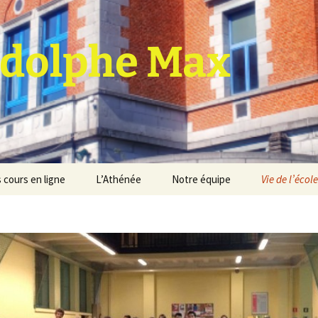
dolphe Max
 cours en ligne
L’Athénée
Notre équipe
Vie de l’école
jet d’établissement
Espace professeurs
Projets éducatif et
pédagogique
Service de médiation
Règlement d’ordre
intérieur
Les Anciens
Règlement général des
Conseil de participation
études