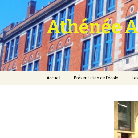
Athénée A
Aller
Accueil
Présentation de l’école
Les
au
contenu
Pro