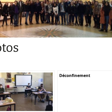
Sections
Initiatives pédagogiques
Stage d’écologie
Examens 3e degr
Les échanges
tos
linguistiques
Méthode de travai
Déconfinement