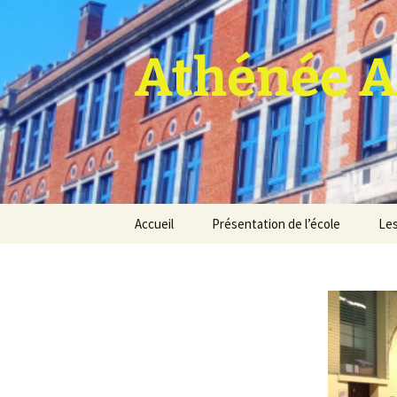
Athénée A
Aller
Accueil
Présentation de l’école
Les
au
contenu
Pro