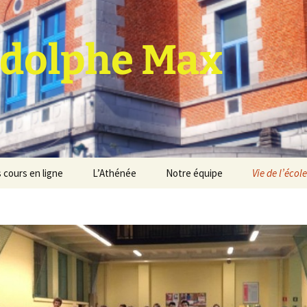
dolphe Max
 cours en ligne
L’Athénée
Notre équipe
Vie de l’école
jet d’établissement
Espace professeurs
Projets éducatif et
pédagogique
Service de médiation
Règlement d’ordre
intérieur
Les Anciens
Règlement général des
Conseil de participation
études