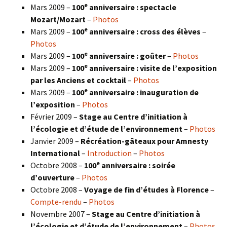
e
Mars 2009 –
100
anniversaire : spectacle
Mozart/Mozart
–
Photos
e
Mars 2009 –
100
anniversaire : cross des élèves
–
Photos
e
Mars 2009 –
100
anniversaire : goûter
–
Photos
e
Mars 2009 –
100
anniversaire : visite de l’exposition
par les Anciens et cocktail
–
Photos
e
Mars 2009 –
100
anniversaire : inauguration de
l’exposition
–
Photos
Février 2009 –
Stage au Centre d’initiation à
l’écologie et d’étude de l’environnement
–
Photos
Janvier 2009 –
Récréation-gâteaux pour Amnesty
International
–
Introduction
–
Photos
e
Octobre 2008 –
100
anniversaire : soirée
d’ouverture
–
Photos
Octobre 2008 –
Voyage de fin d’études à Florence
–
Compte-rendu
–
Photos
Novembre 2007 –
Stage au Centre d’initiation à
l’écologie et d’étude de l’environnement
–
Photos