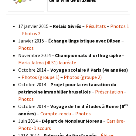
de la Ville de Bruxelles
17 janvier 2015 –
Relais Givrés
–
Résultats
–
Photos 1
–
Photos 2
Janvier 2015 –
Échange linguistique avec Dilsen
–
Photos
Novembre 2014 –
Championnats d’orthographe
–
Maria Jalma (4LS1) lauréate
Octobre 2014 –
Voyage scolaire à Paris (4e années)
–
Photos (groupe 1)
–
Photos (groupe 2)
Octobre 2014 –
Projet pour la restauration du
patrimoine immobilier bruxellois
–
Présentation
–
Photos
es
Octobre 2014 –
Voyage de fin d’études à Rome (6
années)
–
Compte-rendu
–
Photos
Juin 2014 –
Départ de Monsieur Moreau
–
Carrière-
Photo-Discours
2013-2014 –
Palmarès de fin d’année
–
Élèves