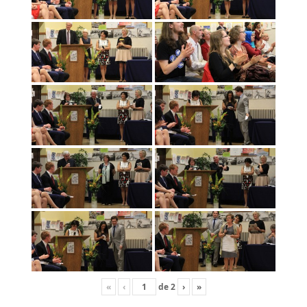
«
‹
de
2
›
»