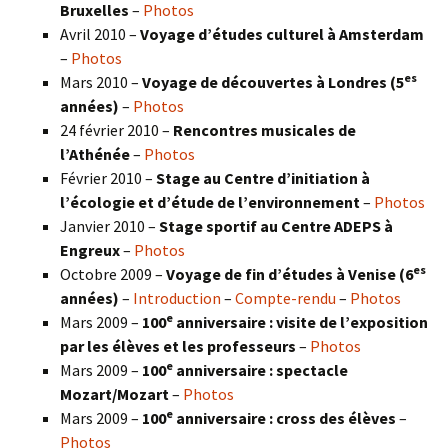
Bruxelles
–
Photos
Avril 2010 –
Voyage d’études culturel à Amsterdam
–
Photos
es
Mars 2010 –
Voyage de découvertes à Londres
(5
années)
–
Photos
24 février 2010 –
Rencontres musicales de
l’Athénée
–
Photos
Février 2010 –
Stage au Centre d’initiation à
l’écologie et d’étude de l’environnement
–
Photos
Janvier 2010 –
Stage sportif au Centre ADEPS à
Engreux
–
Photos
es
Octobre 2009 –
Voyage de fin d’études à Venise (6
années)
–
Introduction
–
Compte-rendu
–
Photos
e
Mars 2009 –
100
anniversaire : visite de l’exposition
par les élèves et les professeurs
–
Photos
e
Mars 2009 –
100
anniversaire : spectacle
Mozart/Mozart
–
Photos
e
Mars 2009 –
100
anniversaire : cross des élèves
–
Photos