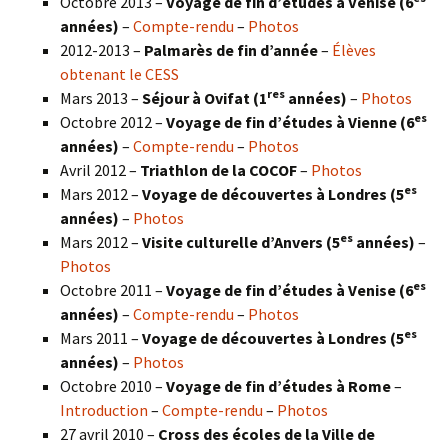
Octobre 2013 –
Voyage de fin d’études à Venise (6
années)
–
Compte-rendu
–
Photos
2012-2013 –
Palmarès de fin d’année
–
Élèves
obtenant le CESS
res
Mars 2013 –
Séjour à Ovifat (1
années)
–
Photos
es
Octobre 2012 –
Voyage de fin d’études à Vienne (6
années)
–
Compte-rendu
–
Photos
Avril 2012 –
Triathlon de la COCOF
–
Photos
es
Mars 2012 –
Voyage de découvertes à Londres (5
années)
–
Photos
es
Mars 2012 –
Visite culturelle d’Anvers (5
années)
–
Photos
es
Octobre 2011 –
Voyage de fin d’études à Venise (6
années)
–
Compte-rendu
–
Photos
es
Mars 2011 –
Voyage de découvertes à Londres (5
années)
–
Photos
Octobre 2010 –
Voyage de fin d’études à Rome
–
Introduction
–
Compte-rendu
–
Photos
27 avril 2010 –
Cross des écoles de la Ville de