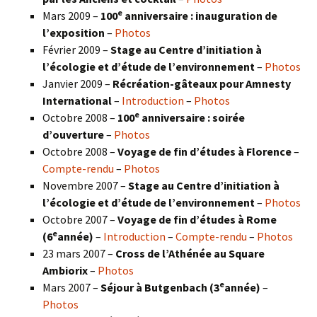
e
Mars 2009 –
100
anniversaire : inauguration de
l’exposition
–
Photos
Février 2009 –
Stage au Centre d’initiation à
l’écologie et d’étude de l’environnement
–
Photos
Janvier 2009 –
Récréation-gâteaux pour Amnesty
International
–
Introduction
–
Photos
e
Octobre 2008 –
100
anniversaire : soirée
d’ouverture
–
Photos
Octobre 2008 –
Voyage de fin d’études à Florence
–
Compte-rendu
–
Photos
Novembre 2007 –
Stage au Centre d’initiation à
l’écologie et d’étude de l’environnement
–
Photos
Octobre 2007 –
Voyage de fin d’études à Rome
e
(6
année)
–
Introduction
–
Compte-rendu
–
Photos
23 mars 2007 –
Cross de l’Athénée au Square
Ambiorix
–
Photos
e
Mars 2007 –
Séjour à Butgenbach (3
année)
–
Photos