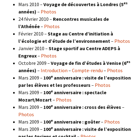
es
Mars 2010 –
Voyage de découvertes à Londres
(5
années)
–
Photos
24 février 2010 –
Rencontres musicales de
l’Athénée
–
Photos
Février 2010 –
Stage au Centre d’initiation à
l’écologie et d’étude de l’environnement
–
Photos
Janvier 2010 –
Stage sportif au Centre ADEPS à
Engreux
–
Photos
es
Octobre 2009 –
Voyage de fin d’études à Venise (6
années)
–
Introduction
–
Compte-rendu
–
Photos
e
Mars 2009 –
100
anniversaire : visite de l’exposition
par les élèves et les professeurs
–
Photos
e
Mars 2009 –
100
anniversaire : spectacle
Mozart/Mozart
–
Photos
e
Mars 2009 –
100
anniversaire : cross des élèves
–
Photos
e
Mars 2009 –
100
anniversaire : goûter
–
Photos
e
Mars 2009 –
100
anniversaire : visite de l’exposition
par les Anciens et cocktail
–
Photos