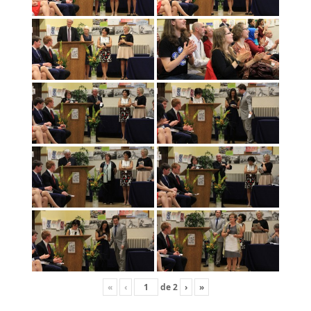
«
‹
de
2
›
»