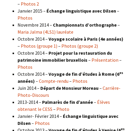
–
Photos 2
Janvier 2015 –
Échange linguistique avec Dilsen
–
Photos
Novembre 2014 –
Championnats d’orthographe
–
Maria Jalma (4LS1) lauréate
Octobre 2014 –
Voyage scolaire à Paris (4e années)
–
Photos (groupe 1)
–
Photos (groupe 2)
Octobre 2014 –
Projet pour la restauration du
patrimoine immobilier bruxellois
–
Présentation
–
Photos
es
Octobre 2014 –
Voyage de fin d’études à Rome (6
années)
–
Compte-rendu
–
Photos
Juin 2014 –
Départ de Monsieur Moreau
–
Carrière-
Photo-Discours
2013-2014 –
Palmarès de fin d’année
–
Élèves
obtenant le CESS
–
Photo
Janvier- Février 2014 –
Échange linguistique avec
Dilsen
–
Photos
es
Octobre 2013 –
Voyage de fin d’études à Venise (6