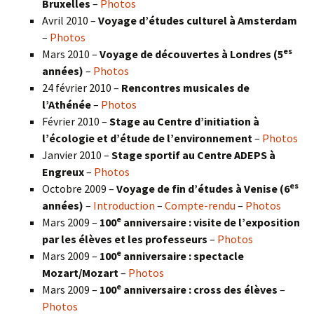
Bruxelles
–
Photos
Avril 2010 –
Voyage d’études culturel à Amsterdam
–
Photos
es
Mars 2010 –
Voyage de découvertes à Londres
(5
années)
–
Photos
24 février 2010 –
Rencontres musicales de
l’Athénée
–
Photos
Février 2010 –
Stage au Centre d’initiation à
l’écologie et d’étude de l’environnement
–
Photos
Janvier 2010 –
Stage sportif au Centre ADEPS à
Engreux
–
Photos
es
Octobre 2009 –
Voyage de fin d’études à Venise (6
années)
–
Introduction
–
Compte-rendu
–
Photos
e
Mars 2009 –
100
anniversaire : visite de l’exposition
par les élèves et les professeurs
–
Photos
e
Mars 2009 –
100
anniversaire : spectacle
Mozart/Mozart
–
Photos
e
Mars 2009 –
100
anniversaire : cross des élèves
–
Photos