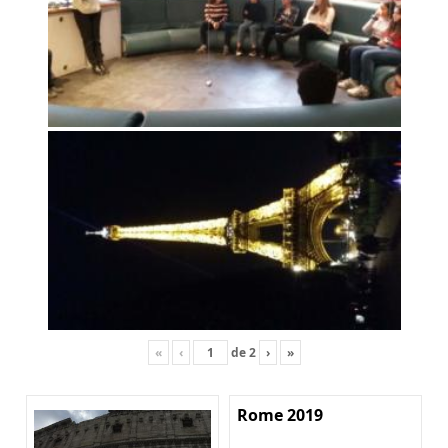
«
‹
de
2
›
»
Rome 2019