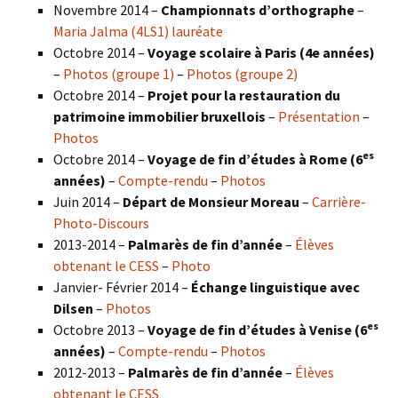
Novembre 2014 –
Championnats d’orthographe
–
Maria Jalma (4LS1) lauréate
Octobre 2014 –
Voyage scolaire à Paris (4e années)
–
Photos (groupe 1)
–
Photos (groupe 2)
Octobre 2014 –
Projet pour la restauration du
patrimoine immobilier bruxellois
–
Présentation
–
Photos
es
Octobre 2014 –
Voyage de fin d’études à Rome (6
années)
–
Compte-rendu
–
Photos
Juin 2014 –
Départ de Monsieur Moreau
–
Carrière-
Photo-Discours
2013-2014 –
Palmarès de fin d’année
–
Élèves
obtenant le CESS
–
Photo
Janvier- Février 2014 –
Échange linguistique avec
Dilsen
–
Photos
es
Octobre 2013 –
Voyage de fin d’études à Venise (6
années)
–
Compte-rendu
–
Photos
2012-2013 –
Palmarès de fin d’année
–
Élèves
obtenant le CESS