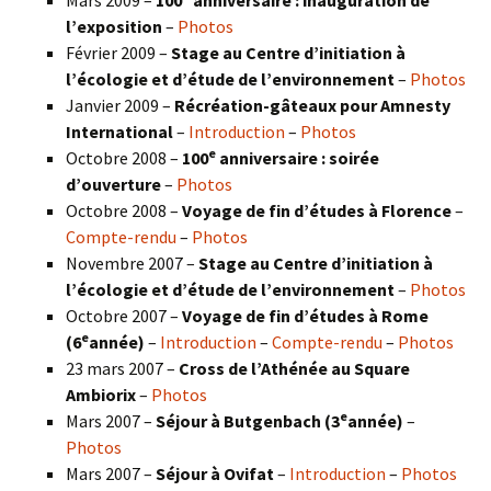
Mars 2009 –
100
anniversaire : inauguration de
l’exposition
–
Photos
Février 2009 –
Stage au Centre d’initiation à
l’écologie et d’étude de l’environnement
–
Photos
Janvier 2009 –
Récréation-gâteaux pour Amnesty
International
–
Introduction
–
Photos
e
Octobre 2008 –
100
anniversaire : soirée
d’ouverture
–
Photos
Octobre 2008 –
Voyage de fin d’études à Florence
–
Compte-rendu
–
Photos
Novembre 2007 –
Stage au Centre d’initiation à
l’écologie et d’étude de l’environnement
–
Photos
Octobre 2007 –
Voyage de fin d’études à Rome
e
(6
année)
–
Introduction
–
Compte-rendu
–
Photos
23 mars 2007 –
Cross de l’Athénée au Square
Ambiorix
–
Photos
e
Mars 2007 –
Séjour à Butgenbach (3
année)
–
Photos
Mars 2007 –
Séjour à Ovifat
–
Introduction
–
Photos