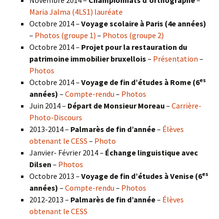
Novembre 2014 –
Championnats d’orthographe
–
Maria Jalma (4LS1) lauréate
Octobre 2014 –
Voyage scolaire à Paris (4e années)
–
Photos (groupe 1)
–
Photos (groupe 2)
Octobre 2014 –
Projet pour la restauration du
patrimoine immobilier bruxellois
–
Présentation
–
Photos
es
Octobre 2014 –
Voyage de fin d’études à Rome (6
années)
–
Compte-rendu
–
Photos
Juin 2014 –
Départ de Monsieur Moreau
–
Carrière-
Photo-Discours
2013-2014 –
Palmarès de fin d’année
–
Élèves
obtenant le CESS
–
Photo
Janvier- Février 2014 –
Échange linguistique avec
Dilsen
–
Photos
es
Octobre 2013 –
Voyage de fin d’études à Venise (6
années)
–
Compte-rendu
–
Photos
2012-2013 –
Palmarès de fin d’année
–
Élèves
obtenant le CESS