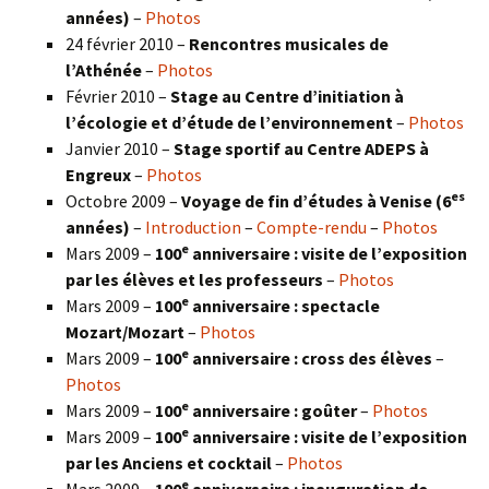
années)
–
Photos
24 février 2010 –
Rencontres musicales de
l’Athénée
–
Photos
Février 2010 –
Stage au Centre d’initiation à
l’écologie et d’étude de l’environnement
–
Photos
Janvier 2010 –
Stage sportif au Centre ADEPS à
Engreux
–
Photos
es
Octobre 2009 –
Voyage de fin d’études à Venise (6
années)
–
Introduction
–
Compte-rendu
–
Photos
e
Mars 2009 –
100
anniversaire : visite de l’exposition
par les élèves et les professeurs
–
Photos
e
Mars 2009 –
100
anniversaire : spectacle
Mozart/Mozart
–
Photos
e
Mars 2009 –
100
anniversaire : cross des élèves
–
Photos
e
Mars 2009 –
100
anniversaire : goûter
–
Photos
e
Mars 2009 –
100
anniversaire : visite de l’exposition
par les Anciens et cocktail
–
Photos
e