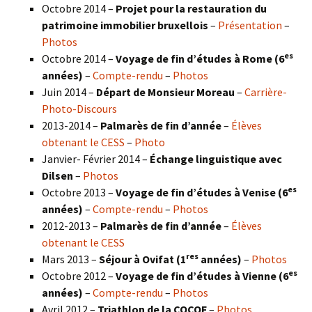
Octobre 2014 –
Projet pour la restauration du
patrimoine immobilier bruxellois
–
Présentation
–
Photos
es
Octobre 2014 –
Voyage de fin d’études à Rome (6
années)
–
Compte-rendu
–
Photos
Juin 2014 –
Départ de Monsieur Moreau
–
Carrière-
Photo-Discours
2013-2014 –
Palmarès de fin d’année
–
Élèves
obtenant le CESS
–
Photo
Janvier- Février 2014 –
Échange linguistique avec
Dilsen
–
Photos
es
Octobre 2013 –
Voyage de fin d’études à Venise (6
années)
–
Compte-rendu
–
Photos
2012-2013 –
Palmarès de fin d’année
–
Élèves
obtenant le CESS
res
Mars 2013 –
Séjour à Ovifat (1
années)
–
Photos
es
Octobre 2012 –
Voyage de fin d’études à Vienne (6
années)
–
Compte-rendu
–
Photos
Avril 2012 –
Triathlon de la COCOF
–
Photos