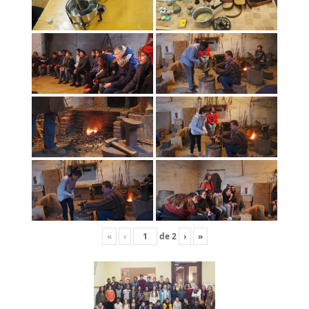
«
‹
de
2
›
»