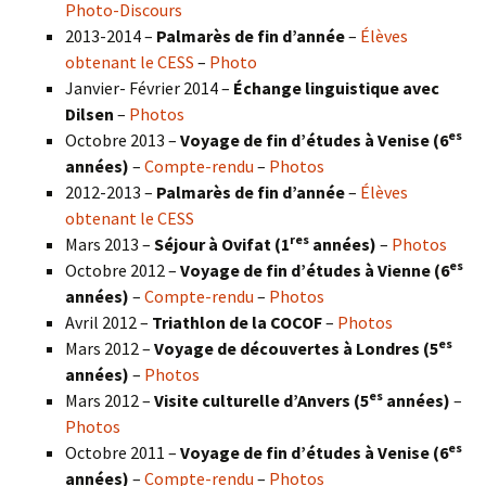
Photo-Discours
2013-2014 –
Palmarès de fin d’année
–
Élèves
obtenant le CESS
–
Photo
Janvier- Février 2014 –
Échange linguistique avec
Dilsen
–
Photos
es
Octobre 2013 –
Voyage de fin d’études à Venise (6
années)
–
Compte-rendu
–
Photos
2012-2013 –
Palmarès de fin d’année
–
Élèves
obtenant le CESS
res
Mars 2013 –
Séjour à Ovifat (1
années)
–
Photos
es
Octobre 2012 –
Voyage de fin d’études à Vienne (6
années)
–
Compte-rendu
–
Photos
Avril 2012 –
Triathlon de la COCOF
–
Photos
es
Mars 2012 –
Voyage de découvertes à Londres (5
années)
–
Photos
es
Mars 2012 –
Visite culturelle d’Anvers (5
années)
–
Photos
es
Octobre 2011 –
Voyage de fin d’études à Venise (6
années)
–
Compte-rendu
–
Photos