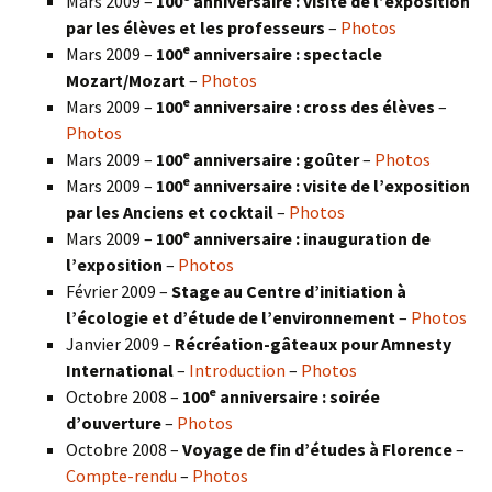
Mars 2009 –
100
anniversaire : visite de l’exposition
par les élèves et les professeurs
–
Photos
e
Mars 2009 –
100
anniversaire : spectacle
Mozart/Mozart
–
Photos
e
Mars 2009 –
100
anniversaire : cross des élèves
–
Photos
e
Mars 2009 –
100
anniversaire : goûter
–
Photos
e
Mars 2009 –
100
anniversaire : visite de l’exposition
par les Anciens et cocktail
–
Photos
e
Mars 2009 –
100
anniversaire : inauguration de
l’exposition
–
Photos
Février 2009 –
Stage au Centre d’initiation à
l’écologie et d’étude de l’environnement
–
Photos
Janvier 2009 –
Récréation-gâteaux pour Amnesty
International
–
Introduction
–
Photos
e
Octobre 2008 –
100
anniversaire : soirée
d’ouverture
–
Photos
Octobre 2008 –
Voyage de fin d’études à Florence
–
Compte-rendu
–
Photos