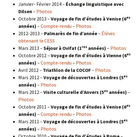
Janvier- Février 2014 –
Échange linguistique avec
Dilsen
–
Photos
es
Octobre 2013 –
Voyage de fin d’études à Venise (6
années)
–
Compte-rendu
–
Photos
2012-2013 –
Palmarès de fin d’année
–
Élèves
obtenant le CESS
res
Mars 2013 –
Séjour à Ovifat (1
années)
–
Photos
es
Octobre 2012 –
Voyage de fin d’études à Vienne (6
années)
–
Compte-rendu
–
Photos
Avril 2012 –
Triathlon de la COCOF
–
Photos
es
Mars 2012 –
Voyage de découvertes à Londres (5
années)
–
Photos
es
Mars 2012 –
Visite culturelle d’Anvers (5
années)
–
Photos
es
Octobre 2011 –
Voyage de fin d’études à Venise (6
années)
–
Compte-rendu
–
Photos
es
Mars 2011 –
Voyage de découvertes à Londres (5
années)
–
Photos
Octobre 2010 –
Voyage de fin d’études à Rome
–