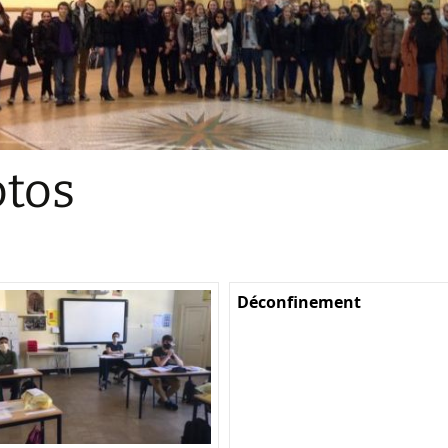
Sections
Initiatives pédagogiques
Stage d’écologie
Examens 3e degr
Les échanges
tos
linguistiques
Méthode de travai
Déconfinement