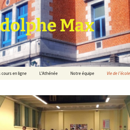
dolphe Max
 cours en ligne
L’Athénée
Notre équipe
Vie de l’école
jet d’établissement
Espace professeurs
Projets éducatif et
pédagogique
Service de médiation
Règlement d’ordre
intérieur
Les Anciens
Règlement général des
Conseil de participation
études