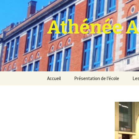
Athénée A
Aller
Accueil
Présentation de l’école
Les
au
contenu
Pro