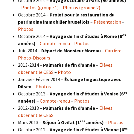
Octobre 2014 –
Voyage scolaire à Paris (4e années)
–
Photos (groupe 1)
–
Photos (groupe 2)
Octobre 2014 –
Projet pour la restauration du
patrimoine immobilier bruxellois
–
Présentation
–
Photos
es
Octobre 2014 –
Voyage de fin d’études à Rome (6
années)
–
Compte-rendu
–
Photos
Juin 2014 –
Départ de Monsieur Moreau
–
Carrière-
Photo-Discours
2013-2014 –
Palmarès de fin d’année
–
Élèves
obtenant le CESS
–
Photo
Janvier- Février 2014 –
Échange linguistique avec
Dilsen
–
Photos
es
Octobre 2013 –
Voyage de fin d’études à Venise (6
années)
–
Compte-rendu
–
Photos
2012-2013 –
Palmarès de fin d’année
–
Élèves
obtenant le CESS
res
Mars 2013 –
Séjour à Ovifat (1
années)
–
Photos
es
Octobre 2012 –
Voyage de fin d’études à Vienne (6