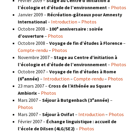
Février 2009 –
Stage au Centre d’initiation à
l’écologie et d’étude de l’environnement
–
Photos
Janvier 2009 –
Récréation-gâteaux pour Amnesty
International
–
Introduction
–
Photos
e
Octobre 2008 –
100
anniversaire : soirée
d’ouverture
–
Photos
Octobre 2008 –
Voyage de fin d’études à Florence
–
Compte-rendu
–
Photos
Novembre 2007 –
Stage au Centre d’initiation à
l’écologie et d’étude de l’environnement
–
Photos
Octobre 2007 –
Voyage de fin d’études à Rome
e
(6
année)
–
Introduction
–
Compte-rendu
–
Photos
23 mars 2007 –
Cross de l’Athénée au Square
Ambiorix
–
Photos
e
Mars 2007 –
Séjour à Butgenbach (3
année)
–
Photos
Mars 2007 –
Séjour à Ovifat
–
Introduction
–
Photos
Février 2007 –
Échange linguistique : accueil de
l’école de Dilsen (4LG/SE2)
–
Photos