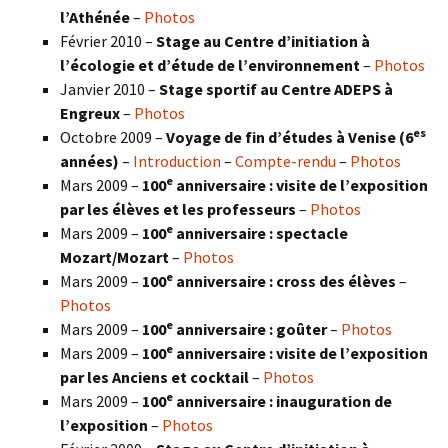
l’Athénée
–
Photos
Février 2010 –
Stage au Centre d’initiation à
l’écologie et d’étude de l’environnement
–
Photos
Janvier 2010 –
Stage sportif au Centre ADEPS à
Engreux
–
Photos
es
Octobre 2009 –
Voyage de fin d’études à Venise (6
années)
–
Introduction
–
Compte-rendu
–
Photos
e
Mars 2009 –
100
anniversaire : visite de l’exposition
par les élèves et les professeurs
–
Photos
e
Mars 2009 –
100
anniversaire : spectacle
Mozart/Mozart
–
Photos
e
Mars 2009 –
100
anniversaire : cross des élèves
–
Photos
e
Mars 2009 –
100
anniversaire : goûter
–
Photos
e
Mars 2009 –
100
anniversaire : visite de l’exposition
par les Anciens et cocktail
–
Photos
e
Mars 2009 –
100
anniversaire : inauguration de
l’exposition
–
Photos