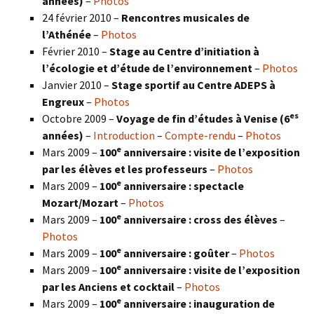
années)
–
Photos
24 février 2010 –
Rencontres musicales de
l’Athénée
–
Photos
Février 2010 –
Stage au Centre d’initiation à
l’écologie et d’étude de l’environnement
–
Photos
Janvier 2010 –
Stage sportif au Centre ADEPS à
Engreux
–
Photos
es
Octobre 2009 –
Voyage de fin d’études à Venise (6
années)
–
Introduction
–
Compte-rendu
–
Photos
e
Mars 2009 –
100
anniversaire : visite de l’exposition
par les élèves et les professeurs
–
Photos
e
Mars 2009 –
100
anniversaire : spectacle
Mozart/Mozart
–
Photos
e
Mars 2009 –
100
anniversaire : cross des élèves
–
Photos
e
Mars 2009 –
100
anniversaire : goûter
–
Photos
e
Mars 2009 –
100
anniversaire : visite de l’exposition
par les Anciens et cocktail
–
Photos
e
Mars 2009 –
100
anniversaire : inauguration de