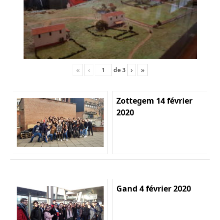
«
‹
de
3
›
»
Zottegem 14 février
2020
Gand 4 février 2020