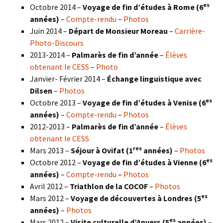
es
Octobre 2014 –
Voyage de fin d’études à Rome (6
années)
–
Compte-rendu
–
Photos
Juin 2014 –
Départ de Monsieur Moreau
–
Carrière-
Photo-Discours
2013-2014 –
Palmarès de fin d’année
–
Élèves
obtenant le CESS
–
Photo
Janvier- Février 2014 –
Échange linguistique avec
Dilsen
–
Photos
es
Octobre 2013 –
Voyage de fin d’études à Venise (6
années)
–
Compte-rendu
–
Photos
2012-2013 –
Palmarès de fin d’année
–
Élèves
obtenant le CESS
res
Mars 2013 –
Séjour à Ovifat (1
années)
–
Photos
es
Octobre 2012 –
Voyage de fin d’études à Vienne (6
années)
–
Compte-rendu
–
Photos
Avril 2012 –
Triathlon de la COCOF
–
Photos
es
Mars 2012 –
Voyage de découvertes à Londres (5
années)
–
Photos
es
Mars 2012 –
Visite culturelle d’Anvers (5
années)
–