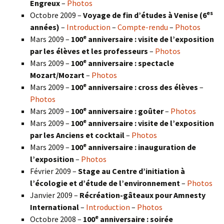
Engreux
–
Photos
es
Octobre 2009 –
Voyage de fin d’études à Venise (6
années)
–
Introduction
–
Compte-rendu
–
Photos
e
Mars 2009 –
100
anniversaire : visite de l’exposition
par les élèves et les professeurs
–
Photos
e
Mars 2009 –
100
anniversaire : spectacle
Mozart/Mozart
–
Photos
e
Mars 2009 –
100
anniversaire : cross des élèves
–
Photos
e
Mars 2009 –
100
anniversaire : goûter
–
Photos
e
Mars 2009 –
100
anniversaire : visite de l’exposition
par les Anciens et cocktail
–
Photos
e
Mars 2009 –
100
anniversaire : inauguration de
l’exposition
–
Photos
Février 2009 –
Stage au Centre d’initiation à
l’écologie et d’étude de l’environnement
–
Photos
Janvier 2009 –
Récréation-gâteaux pour Amnesty
International
–
Introduction
–
Photos
e
Octobre 2008 –
100
anniversaire : soirée