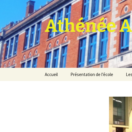
Athénée A
Aller
Accueil
Présentation de l’école
Les
au
contenu
Pro