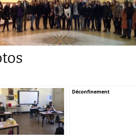
Sections
Initiatives pédagogiques
Stage d’écologie
Examens 3e degr
Les échanges
tos
linguistiques
Méthode de travai
Déconfinement