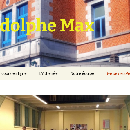
dolphe Max
 cours en ligne
L’Athénée
Notre équipe
Vie de l’école
jet d’établissement
Espace professeurs
Projets éducatif et
pédagogique
Service de médiation
Règlement d’ordre
intérieur
Les Anciens
Règlement général des
Conseil de participation
études