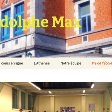
dolphe Max
 cours en ligne
L’Athénée
Notre équipe
Vie de l’école
jet d’établissement
Espace professeurs
Projets éducatif et
pédagogique
Service de médiation
Règlement d’ordre
intérieur
Les Anciens
Règlement général des
Conseil de participation
études