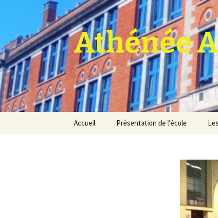
Athénée A
Aller
Accueil
Présentation de l’école
Les
au
contenu
Pro