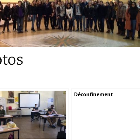
Sections
Initiatives pédagogiques
Stage d’écologie
Examens 3e degr
Les échanges
tos
linguistiques
Méthode de travai
Déconfinement