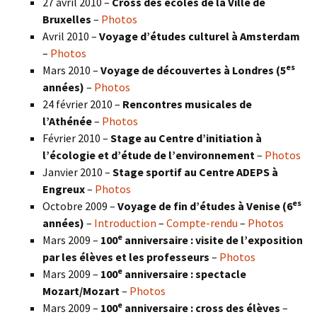
27 avril 2010 –
Cross des écoles de la Ville de
Bruxelles
–
Photos
Avril 2010 –
Voyage d’études culturel à Amsterdam
–
Photos
es
Mars 2010 –
Voyage de découvertes à Londres
(5
années)
–
Photos
24 février 2010 –
Rencontres musicales de
l’Athénée
–
Photos
Février 2010 –
Stage au Centre d’initiation à
l’écologie et d’étude de l’environnement
–
Photos
Janvier 2010 –
Stage sportif au Centre ADEPS à
Engreux
–
Photos
es
Octobre 2009 –
Voyage de fin d’études à Venise (6
années)
–
Introduction
–
Compte-rendu
–
Photos
e
Mars 2009 –
100
anniversaire : visite de l’exposition
par les élèves et les professeurs
–
Photos
e
Mars 2009 –
100
anniversaire : spectacle
Mozart/Mozart
–
Photos
e
Mars 2009 –
100
anniversaire : cross des élèves
–