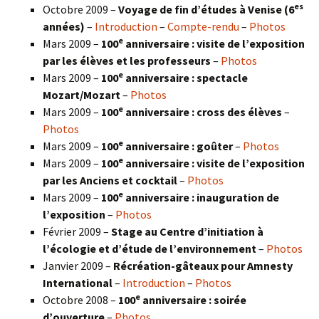
es
Octobre 2009 –
Voyage de fin d’études à Venise (6
années)
–
Introduction
–
Compte-rendu
–
Photos
e
Mars 2009 –
100
anniversaire : visite de l’exposition
par les élèves et les professeurs
–
Photos
e
Mars 2009 –
100
anniversaire : spectacle
Mozart/Mozart
–
Photos
e
Mars 2009 –
100
anniversaire : cross des élèves
–
Photos
e
Mars 2009 –
100
anniversaire : goûter
–
Photos
e
Mars 2009 –
100
anniversaire : visite de l’exposition
par les Anciens et cocktail
–
Photos
e
Mars 2009 –
100
anniversaire : inauguration de
l’exposition
–
Photos
Février 2009 –
Stage au Centre d’initiation à
l’écologie et d’étude de l’environnement
–
Photos
Janvier 2009 –
Récréation-gâteaux pour Amnesty
International
–
Introduction
–
Photos
e
Octobre 2008 –
100
anniversaire : soirée
d’ouverture
–
Photos