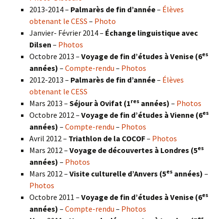
2013-2014 –
Palmarès de fin d’année
–
Élèves
obtenant le CESS
–
Photo
Janvier- Février 2014 –
Échange linguistique avec
Dilsen
–
Photos
es
Octobre 2013 –
Voyage de fin d’études à Venise (6
années)
–
Compte-rendu
–
Photos
2012-2013 –
Palmarès de fin d’année
–
Élèves
obtenant le CESS
res
Mars 2013 –
Séjour à Ovifat (1
années)
–
Photos
es
Octobre 2012 –
Voyage de fin d’études à Vienne (6
années)
–
Compte-rendu
–
Photos
Avril 2012 –
Triathlon de la COCOF
–
Photos
es
Mars 2012 –
Voyage de découvertes à Londres (5
années)
–
Photos
es
Mars 2012 –
Visite culturelle d’Anvers (5
années)
–
Photos
es
Octobre 2011 –
Voyage de fin d’études à Venise (6
années)
–
Compte-rendu
–
Photos
es