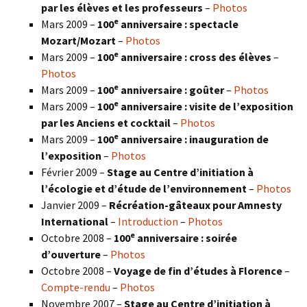
par les élèves et les professeurs
–
Photos
e
Mars 2009 –
100
anniversaire : spectacle
Mozart/Mozart
–
Photos
e
Mars 2009 –
100
anniversaire : cross des élèves
–
Photos
e
Mars 2009 –
100
anniversaire : goûter
–
Photos
e
Mars 2009 –
100
anniversaire : visite de l’exposition
par les Anciens et cocktail
–
Photos
e
Mars 2009 –
100
anniversaire : inauguration de
l’exposition
–
Photos
Février 2009 –
Stage au Centre d’initiation à
l’écologie et d’étude de l’environnement
–
Photos
Janvier 2009 –
Récréation-gâteaux pour Amnesty
International
–
Introduction
–
Photos
e
Octobre 2008 –
100
anniversaire : soirée
d’ouverture
–
Photos
Octobre 2008 –
Voyage de fin d’études à Florence
–
Compte-rendu
–
Photos
Novembre 2007 –
Stage au Centre d’initiation à