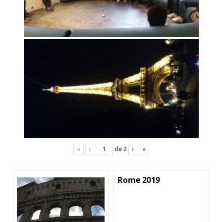
«
‹
de
2
›
»
Rome 2019