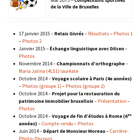
Mai 2015 –
Compétitions sportives
de la Ville de Bruxelles
17 janvier 2015 –
Relais Givrés
–
Résultats
–
Photos 1
–
Photos 2
Janvier 2015 –
Échange linguistique avec Dilsen
–
Photos
Novembre 2014 –
Championnats d’orthographe
–
Maria Jalma (4LS1) lauréate
Octobre 2014 –
Voyage scolaire à Paris (4e années)
–
Photos (groupe 1)
–
Photos (groupe 2)
Octobre 2014 –
Projet pour la restauration du
patrimoine immobilier bruxellois
–
Présentation
–
Photos
es
Octobre 2014 –
Voyage de fin d’études à Rome (6
années)
–
Compte-rendu
–
Photos
Juin 2014 –
Départ de Monsieur Moreau
–
Carrière-
Photo-Discours