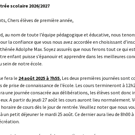
ntrée scolaire 2026/2027
ts, Chers élèves de première année,
d, au nom de toute l’équipe pédagogique et éducative, nous tenon
our la confiance que vous nous avez accordée en choisissant d’insc
Athénée Adolphe Max. Soyez assurés que nous ferons tout ce qui es
tre enfant puisse s’épanouir et apprendre dans les meilleures con
u sein de notre école.
se fera le
24 août 2025 à 7h55.
Les deux premières journées sont c
és de prise de connaissance de l’école. Les cours termineront à 12h2
ra une journée consacrée aux délibérations, les élèves sont donc in
 eux. A partir du jeudi 27 août les cours auront lieu normalement. 
 horaire de cours dès le jour de rentrée. Veuillez noter que nous vo
 un petit déjeuner le mardi 25 août. Ce dernier aura lieu de 8h00 
écréation.