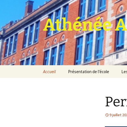
Athénée A
Aller
Accueil
Présentation de l’école
Les
au
contenu
Pro
Per
9 juillet 2