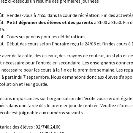
rez ci-dessous un résumé des premières journées :
ût : Rendez-vous à 7h55 dans la cour de récréation. Fin des activité
ût :
Petit déjeuner des élèves et des parents
à 8h00 à 8h50. Fin d
15.
ût : Cours suspendus pour les délibérations.
ût : Début des cours selon l’horaire reçu le 24/08 et fin des cours à
avec de la colle, des ciseaux, des crayons de couleur, un stylo et de
t nécessaire pour l’entrée en secondaire. Les enseignants donneron
 nécessaire pour les cours à la fin de la première semaine. Les re
 à partir du 7 septembre. Nous demandons donc aux élèves d’appor
 collation et leur gourde.
tions importantes sur l’organisation de l’école vous seront éga
s dans une farde dès le premier jour de rentrée. Veuillez d’ores e
’école est joignable aux numéros suivants :
tariat des élèves : 02/740.24.60