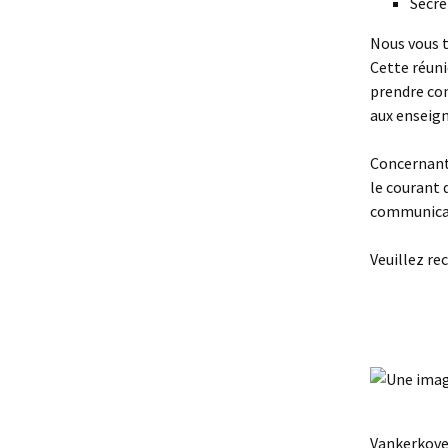
Secré
Nous vous t
Cette réuni
prendre con
aux enseig
Concernant 
le courant 
communicati
Veuillez re
La 
Va