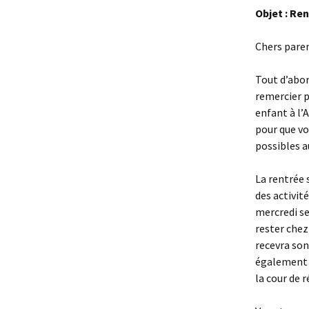
Objet : Re
Chers paren
Tout d’abor
remercier p
enfant à l’
pour que vo
possibles a
La rentrée 
des activit
mercredi se
rester chez
recevra son
également à
la cour de r