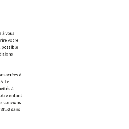
s à vous
rire votre
t possible
ditions
onsacrées à
5. Le
vités à
Votre enfant
us convions
à 8h50 dans