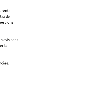
arents.
tra de
questions
n avis dans
er la
incère.
,