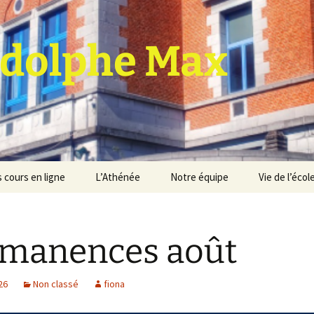
dolphe Max
 cours en ligne
L’Athénée
Notre équipe
Vie de l’écol
jet d’établissement
Espace professeurs
Projets éducatif et
pédagogique
manences août
Service de médiation
Règlement d’ordre
intérieur
Les Anciens
026
Non classé
fiona
Règlement général des
Conseil de participation
études