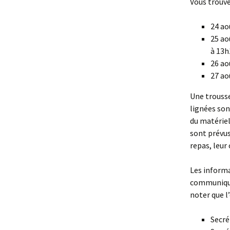
Vous trouve
24 ao
25 ao
à 13h
26 ao
27 ao
Une trousse 
lignées son
du matériel
sont prévus
repas, leur
Les informa
communiquée
noter que l
Secré