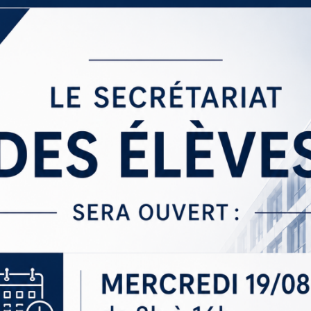
Sections
Initiatives pédagogiques
Stage d’écologie
Examens 3e degr
Les échanges
linguistiques
Méthode de travai