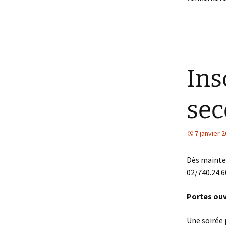
Ins
sec
7 janvier 
Dès mainten
02/740.24.6
Portes ou
Une soirée 