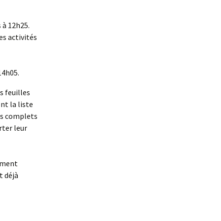
s à 12h25.
es activités
 14h05.
s feuilles
t la liste
pas complets
ter leur
lement
t déjà