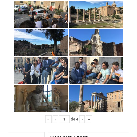
«
‹
de
4
›
»