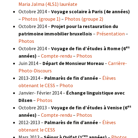
Maria Jalma (4LS1) lauréate
Octobre 2014 –
Voyage scolaire à Paris (4e années)
–
Photos (groupe 1)
–
Photos (groupe 2)
Octobre 2014 –
Projet pour la restauration du
patrimoine immobilier bruxellois
–
Présentation
–
Photos
es
Octobre 2014 –
Voyage de fin d’études à Rome (6
années)
–
Compte-rendu
–
Photos
Juin 2014 –
Départ de Monsieur Moreau
–
Carrière-
Photo-Discours
2013-2014 –
Palmarès de fin d’année
–
Élèves
obtenant le CESS
–
Photo
Janvier- Février 2014 –
Échange linguistique avec
Dilsen
–
Photos
es
Octobre 2013 –
Voyage de fin d’études à Venise (6
années)
–
Compte-rendu
–
Photos
2012-2013 –
Palmarès de fin d’année
–
Élèves
obtenant le CESS
res
Mars 2013 –
Séjour à Ovifat (1
années)
–
Photos