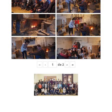
«
‹
de
2
›
»