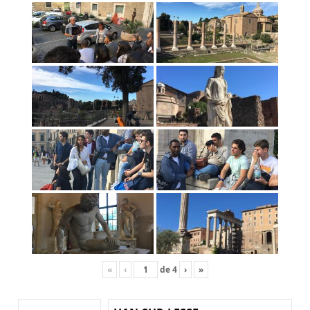
«
‹
de
4
›
»