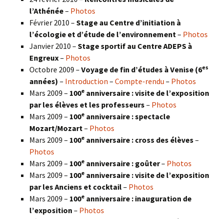
l’Athénée
–
Photos
Février 2010 –
Stage au Centre d’initiation à
l’écologie et d’étude de l’environnement
–
Photos
Janvier 2010 –
Stage sportif au Centre ADEPS à
Engreux
–
Photos
es
Octobre 2009 –
Voyage de fin d’études à Venise (6
années)
–
Introduction
–
Compte-rendu
–
Photos
e
Mars 2009 –
100
anniversaire : visite de l’exposition
par les élèves et les professeurs
–
Photos
e
Mars 2009 –
100
anniversaire : spectacle
Mozart/Mozart
–
Photos
e
Mars 2009 –
100
anniversaire : cross des élèves
–
Photos
e
Mars 2009 –
100
anniversaire : goûter
–
Photos
e
Mars 2009 –
100
anniversaire : visite de l’exposition
par les Anciens et cocktail
–
Photos
e
Mars 2009 –
100
anniversaire : inauguration de
l’exposition
–
Photos