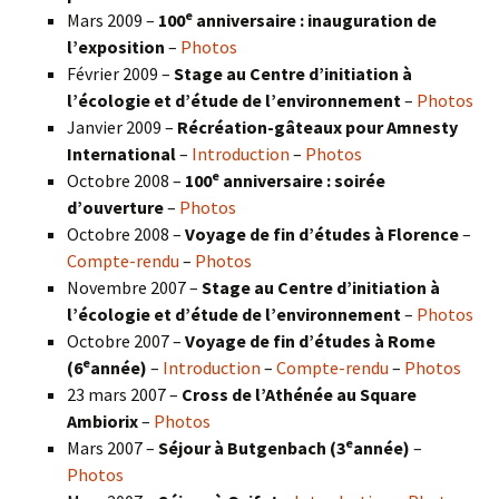
e
Mars 2009 –
100
anniversaire : inauguration de
l’exposition
–
Photos
Février 2009 –
Stage au Centre d’initiation à
l’écologie et d’étude de l’environnement
–
Photos
Janvier 2009 –
Récréation-gâteaux pour Amnesty
International
–
Introduction
–
Photos
e
Octobre 2008 –
100
anniversaire : soirée
d’ouverture
–
Photos
Octobre 2008 –
Voyage de fin d’études à Florence
–
Compte-rendu
–
Photos
Novembre 2007 –
Stage au Centre d’initiation à
l’écologie et d’étude de l’environnement
–
Photos
Octobre 2007 –
Voyage de fin d’études à Rome
e
(6
année)
–
Introduction
–
Compte-rendu
–
Photos
23 mars 2007 –
Cross de l’Athénée au Square
Ambiorix
–
Photos
e
Mars 2007 –
Séjour à Butgenbach (3
année)
–
Photos