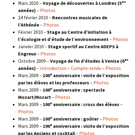
es
Mars 2010 –
Voyage de découvertes à Londres
(5
années)
–
Photos
24 février 2010 –
Rencontres musicales de
l’Athénée
–
Photos
Février 2010 –
Stage au Centre d’initiation à
l’écologie et d’étude de l’environnement
–
Photos
Janvier 2010 –
Stage sportif au Centre ADEPS à
Engreux
–
Photos
es
Octobre 2009 –
Voyage de fin d’études à Venise (6
années)
–
Introduction
–
Compte-rendu
–
Photos
e
Mars 2009 –
100
anniversaire : visite de l’exposition
par les élèves et les professeurs
–
Photos
e
Mars 2009 –
100
anniversaire : spectacle
Mozart/Mozart
–
Photos
e
Mars 2009 –
100
anniversaire : cross des élèves
–
Photos
e
Mars 2009 –
100
anniversaire : goûter
–
Photos
e
Mars 2009 –
100
anniversaire : visite de l’exposition
par les Anciens et cocktail
–
Photos