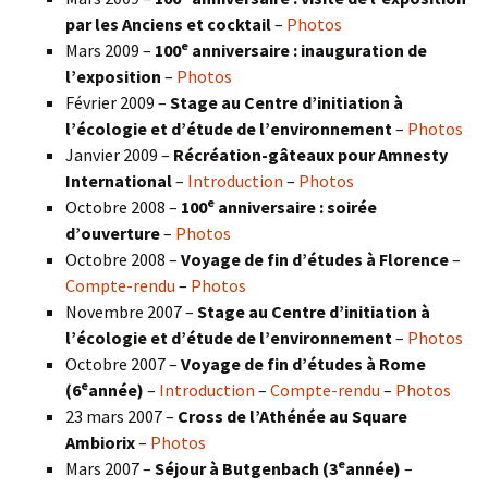
par les Anciens et cocktail
–
Photos
e
Mars 2009 –
100
anniversaire : inauguration de
l’exposition
–
Photos
Février 2009 –
Stage au Centre d’initiation à
l’écologie et d’étude de l’environnement
–
Photos
Janvier 2009 –
Récréation-gâteaux pour Amnesty
International
–
Introduction
–
Photos
e
Octobre 2008 –
100
anniversaire : soirée
d’ouverture
–
Photos
Octobre 2008 –
Voyage de fin d’études à Florence
–
Compte-rendu
–
Photos
Novembre 2007 –
Stage au Centre d’initiation à
l’écologie et d’étude de l’environnement
–
Photos
Octobre 2007 –
Voyage de fin d’études à Rome
e
(6
année)
–
Introduction
–
Compte-rendu
–
Photos
23 mars 2007 –
Cross de l’Athénée au Square
Ambiorix
–
Photos
e
Mars 2007 –
Séjour à Butgenbach (3
année)
–