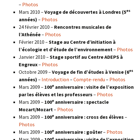
–
Photos
es
Mars 2010 –
Voyage de découvertes à Londres
(5
années)
–
Photos
24 février 2010 –
Rencontres musicales de
l’Athénée
–
Photos
Février 2010 –
Stage au Centre d’initiation à
l’écologie et d’étude de l’environnement
–
Photos
Janvier 2010 –
Stage sportif au Centre ADEPS à
Engreux
–
Photos
es
Octobre 2009 –
Voyage de fin d’études à Venise (6
années)
–
Introduction
–
Compte-rendu
–
Photos
e
Mars 2009 –
100
anniversaire : visite de l’exposition
par les élèves et les professeurs
–
Photos
e
Mars 2009 –
100
anniversaire : spectacle
Mozart/Mozart
–
Photos
e
Mars 2009 –
100
anniversaire : cross des élèves
–
Photos
e
Mars 2009 –
100
anniversaire : goûter
–
Photos
e
Mars 2009 –
100
anniversaire : visite de l’exposition