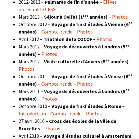
2012-2013 –
Palmarès de fin d’année
–
Élèves
obtenant le CESS
res
Mars 2013 –
Séjour à Ovifat (1
années)
–
Photos
es
Octobre 2012 –
Voyage de fin d’études à Vienne (6
années)
–
Compte-rendu
–
Photos
Avril 2012 –
Triathlon de la COCOF
–
Photos
es
Mars 2012 –
Voyage de découvertes à Londres (5
années)
–
Photos
es
Mars 2012 –
Visite culturelle d’Anvers (5
années)
–
Photos
es
Octobre 2011 –
Voyage de fin d’études à Venise (6
années)
–
Compte-rendu
–
Photos
es
Mars 2011 –
Voyage de découvertes à Londres (5
années)
–
Photos
Octobre 2010 –
Voyage de fin d’études à Rome
–
Introduction
–
Compte-rendu
–
Photos
27 avril 2010 –
Cross des écoles de la Ville de
Bruxelles
–
Photos
Avril 2010 –
Voyage d’études culturel à Amsterdam