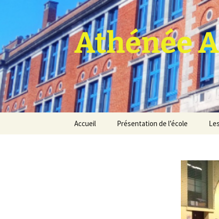
Athénée A
Aller
Accueil
Présentation de l’école
Les
au
contenu
Pro