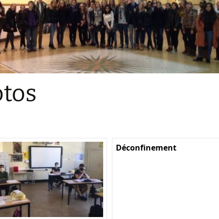
Sections
Initiatives pédagogiques
Stage d’écologie
Examens 3e degr
Les échanges
tos
linguistiques
Méthode de travai
Déconfinement