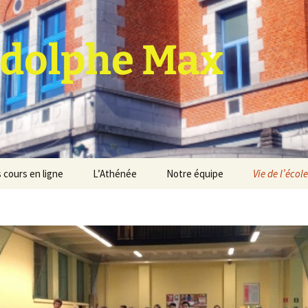
dolphe Max
 cours en ligne
L’Athénée
Notre équipe
Vie de l’école
jet d’établissement
Espace professeurs
Projets éducatif et
pédagogique
Service de médiation
Règlement d’ordre
intérieur
Les Anciens
Règlement général des
Conseil de participation
études