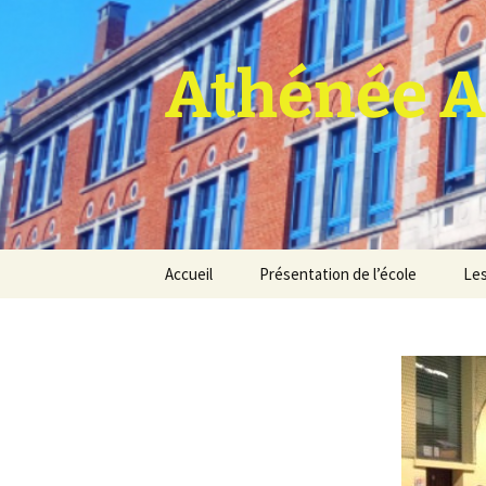
Athénée A
Aller
Accueil
Présentation de l’école
Les
au
contenu
Pro