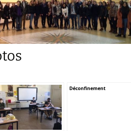
Sections
Initiatives pédagogiques
Stage d’écologie
Examens 3e degr
Les échanges
tos
linguistiques
Méthode de travai
Déconfinement