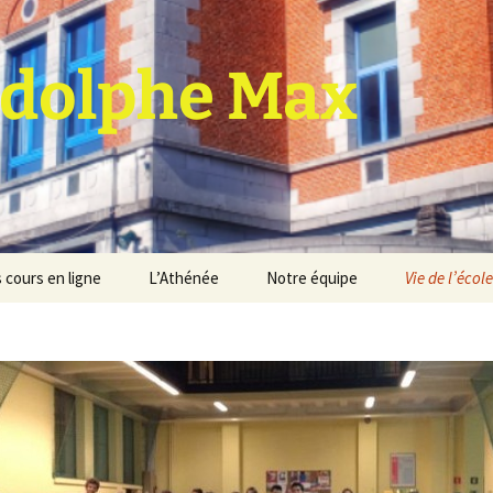
dolphe Max
 cours en ligne
L’Athénée
Notre équipe
Vie de l’école
jet d’établissement
Espace professeurs
Projets éducatif et
pédagogique
Service de médiation
Règlement d’ordre
intérieur
Les Anciens
Règlement général des
Conseil de participation
études