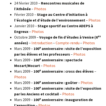
24 février 2010 –
Rencontres musicales de
l’Athénée
–
Photos
Février 2010 –
Stage au Centre d’initiation à
l’écologie et d’étude de l’environnement
–
Photos
Janvier 2010 –
Stage sportif au Centre ADEPS à
Engreux
–
Photos
es
Octobre 2009 –
Voyage de fin d’études à Venise (6
années)
–
Introduction
–
Compte-rendu
–
Photos
e
Mars 2009 –
100
anniversaire : visite de l’exposition
par les élèves et les professeurs
–
Photos
e
Mars 2009 –
100
anniversaire : spectacle
Mozart/Mozart
–
Photos
e
Mars 2009 –
100
anniversaire : cross des élèves
–
Photos
e
Mars 2009 –
100
anniversaire : goûter
–
Photos
e
Mars 2009 –
100
anniversaire : visite de l’exposition
par les Anciens et cocktail
–
Photos
e
Mars 2009 –
100
anniversaire : inauguration de
l’exposition
–
Photos