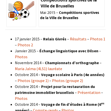
Ville de Bruxelles
Mai 2015 –
Compétitions sportives
de la Ville de Bruxelles
17 janvier 2015 –
Relais Givrés
–
Résultats
–
Photos 1
–
Photos 2
Janvier 2015 –
Échange linguistique avec Dilsen
–
Photos
Novembre 2014 –
Championnats d’orthographe
–
Maria Jalma (4LS1) lauréate
Octobre 2014 –
Voyage scolaire à Paris (4e années)
–
Photos (groupe 1)
–
Photos (groupe 2)
Octobre 2014 –
Projet pour la restauration du
patrimoine immobilier bruxellois
–
Présentation
–
Photos
es
Octobre 2014 –
Voyage de fin d’études à Rome (6
années)
–
Compte-rendu
–
Photos