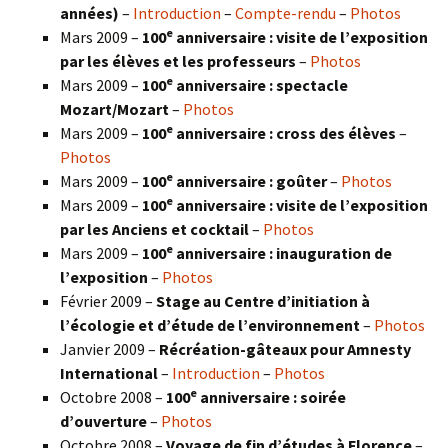
années)
–
Introduction
–
Compte-rendu
–
Photos
e
Mars 2009 –
100
anniversaire : visite de l’exposition
par les élèves et les professeurs
–
Photos
e
Mars 2009 –
100
anniversaire : spectacle
Mozart/Mozart
–
Photos
e
Mars 2009 –
100
anniversaire : cross des élèves
–
Photos
e
Mars 2009 –
100
anniversaire : goûter
–
Photos
e
Mars 2009 –
100
anniversaire : visite de l’exposition
par les Anciens et cocktail
–
Photos
e
Mars 2009 –
100
anniversaire : inauguration de
l’exposition
–
Photos
Février 2009 –
Stage au Centre d’initiation à
l’écologie et d’étude de l’environnement
–
Photos
Janvier 2009 –
Récréation-gâteaux pour Amnesty
International
–
Introduction
–
Photos
e
Octobre 2008 –
100
anniversaire : soirée
d’ouverture
–
Photos
Octobre 2008 –
Voyage de fin d’études à Florence
–