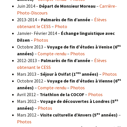
Juin 2014 –
Départ de Monsieur Moreau
–
Carrière-
Photo-Discours
2013-2014 –
Palmarès de fin d’année
–
Élèves
obtenant le CESS
–
Photo
Janvier- Février 2014 –
Échange linguistique avec
Dilsen
–
Photos
es
Octobre 2013 –
Voyage de fin d’études à Venise (6
années)
–
Compte-rendu
–
Photos
2012-2013 –
Palmarès de fin d’année
–
Élèves
obtenant le CESS
res
Mars 2013 –
Séjour à Ovifat (1
années)
–
Photos
es
Octobre 2012 –
Voyage de fin d’études à Vienne (6
années)
–
Compte-rendu
–
Photos
Avril 2012 –
Triathlon de la COCOF
–
Photos
es
Mars 2012 –
Voyage de découvertes à Londres (5
années)
–
Photos
es
Mars 2012 –
Visite culturelle d’Anvers (5
années)
–
Photos