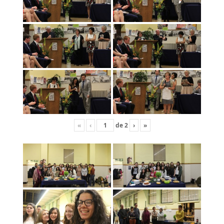
«
‹
de
2
›
»