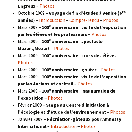
Engreux
–
Photos
es
Octobre 2009 –
Voyage de fin d’études à Venise (6
années)
–
Introduction
–
Compte-rendu
–
Photos
e
Mars 2009 –
100
anniversaire : visite de l’exposition
par les élèves et les professeurs
–
Photos
e
Mars 2009 –
100
anniversaire : spectacle
Mozart/Mozart
–
Photos
e
Mars 2009 –
100
anniversaire : cross des élèves
–
Photos
e
Mars 2009 –
100
anniversaire : goûter
–
Photos
e
Mars 2009 –
100
anniversaire : visite de l’exposition
par les Anciens et cocktail
–
Photos
e
Mars 2009 –
100
anniversaire : inauguration de
l’exposition
–
Photos
Février 2009 –
Stage au Centre d’initiation à
l’écologie et d’étude de l’environnement
–
Photos
Janvier 2009 –
Récréation-gâteaux pour Amnesty
International
–
Introduction
–
Photos
e