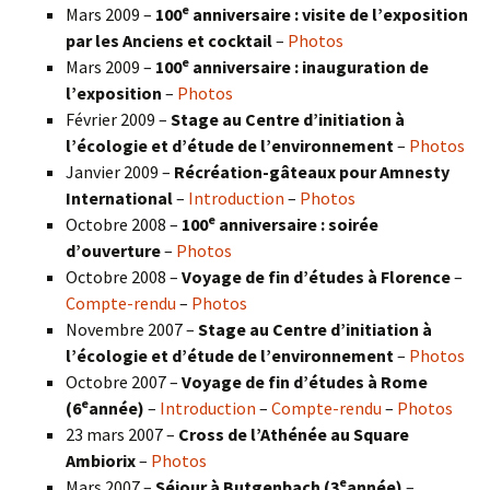
e
Mars 2009 –
100
anniversaire : visite de l’exposition
par les Anciens et cocktail
–
Photos
e
Mars 2009 –
100
anniversaire : inauguration de
l’exposition
–
Photos
Février 2009 –
Stage au Centre d’initiation à
l’écologie et d’étude de l’environnement
–
Photos
Janvier 2009 –
Récréation-gâteaux pour Amnesty
International
–
Introduction
–
Photos
e
Octobre 2008 –
100
anniversaire : soirée
d’ouverture
–
Photos
Octobre 2008 –
Voyage de fin d’études à Florence
–
Compte-rendu
–
Photos
Novembre 2007 –
Stage au Centre d’initiation à
l’écologie et d’étude de l’environnement
–
Photos
Octobre 2007 –
Voyage de fin d’études à Rome
e
(6
année)
–
Introduction
–
Compte-rendu
–
Photos
23 mars 2007 –
Cross de l’Athénée au Square
Ambiorix
–
Photos
e
Mars 2007 –
Séjour à Butgenbach (3
année)
–