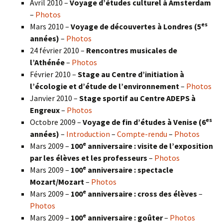
Avril 2010 –
Voyage d’études culturel à Amsterdam
–
Photos
es
Mars 2010 –
Voyage de découvertes à Londres
(5
années)
–
Photos
24 février 2010 –
Rencontres musicales de
l’Athénée
–
Photos
Février 2010 –
Stage au Centre d’initiation à
l’écologie et d’étude de l’environnement
–
Photos
Janvier 2010 –
Stage sportif au Centre ADEPS à
Engreux
–
Photos
es
Octobre 2009 –
Voyage de fin d’études à Venise (6
années)
–
Introduction
–
Compte-rendu
–
Photos
e
Mars 2009 –
100
anniversaire : visite de l’exposition
par les élèves et les professeurs
–
Photos
e
Mars 2009 –
100
anniversaire : spectacle
Mozart/Mozart
–
Photos
e
Mars 2009 –
100
anniversaire : cross des élèves
–
Photos
e
Mars 2009 –
100
anniversaire : goûter
–
Photos