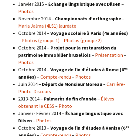
Janvier 2015 –
Échange linguistique avec Dilsen
–
Photos
Novembre 2014 –
Championnats d’orthographe
–
Maria Jalma (4LS1) lauréate
Octobre 2014 –
Voyage scolaire à Paris (4e années)
–
Photos (groupe 1)
–
Photos (groupe 2)
Octobre 2014 –
Projet pour la restauration du
patrimoine immobilier bruxellois
–
Présentation
–
Photos
es
Octobre 2014 –
Voyage de fin d’études à Rome (6
années)
–
Compte-rendu
–
Photos
Juin 2014 –
Départ de Monsieur Moreau
–
Carrière-
Photo-Discours
2013-2014 –
Palmarès de fin d’année
–
Élèves
obtenant le CESS
–
Photo
Janvier- Février 2014 –
Échange linguistique avec
Dilsen
–
Photos
es
Octobre 2013 –
Voyage de fin d’études à Venise (6
années)
–
Compte-rendu
–
Photos