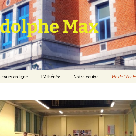
dolphe Max
 cours en ligne
L’Athénée
Notre équipe
Vie de l’école
jet d’établissement
Espace professeurs
Projets éducatif et
pédagogique
Service de médiation
Règlement d’ordre
intérieur
Les Anciens
Règlement général des
Conseil de participation
études