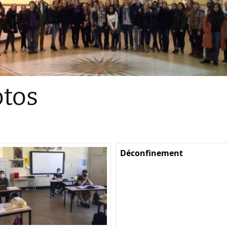
Sections
Initiatives pédagogiques
Stage d’écologie
Examens 3e degr
Les échanges
tos
linguistiques
Méthode de travai
Déconfinement