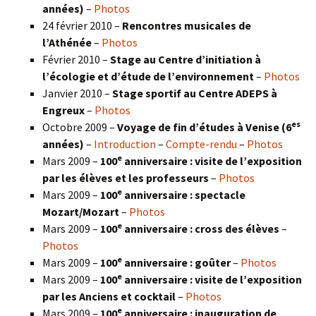
années)
–
Photos
24 février 2010 –
Rencontres musicales de
l’Athénée
–
Photos
Février 2010 –
Stage au Centre d’initiation à
l’écologie et d’étude de l’environnement
–
Photos
Janvier 2010 –
Stage sportif au Centre ADEPS à
Engreux
–
Photos
es
Octobre 2009 –
Voyage de fin d’études à Venise (6
années)
–
Introduction
–
Compte-rendu
–
Photos
e
Mars 2009 –
100
anniversaire : visite de l’exposition
par les élèves et les professeurs
–
Photos
e
Mars 2009 –
100
anniversaire : spectacle
Mozart/Mozart
–
Photos
e
Mars 2009 –
100
anniversaire : cross des élèves
–
Photos
e
Mars 2009 –
100
anniversaire : goûter
–
Photos
e
Mars 2009 –
100
anniversaire : visite de l’exposition
par les Anciens et cocktail
–
Photos
e
Mars 2009 –
100
anniversaire : inauguration de