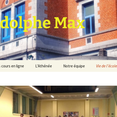
dolphe Max
 cours en ligne
L’Athénée
Notre équipe
Vie de l’école
jet d’établissement
Espace professeurs
Projets éducatif et
pédagogique
Service de médiation
Règlement d’ordre
intérieur
Les Anciens
Règlement général des
Conseil de participation
études