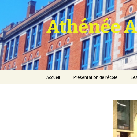
Athénée A
Aller
Accueil
Présentation de l’école
Les
au
contenu
Pro