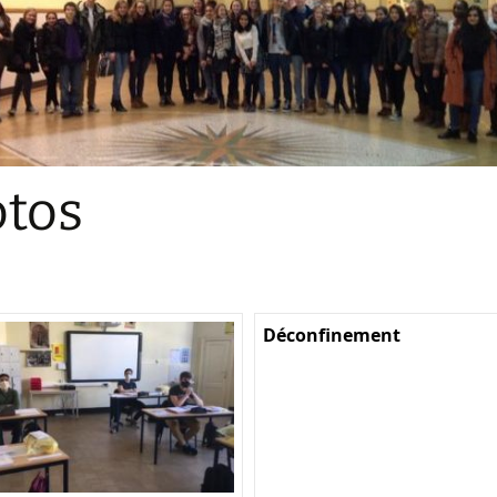
Sections
Initiatives pédagogiques
Stage d’écologie
Examens 3e degr
Les échanges
tos
linguistiques
Méthode de travai
Déconfinement