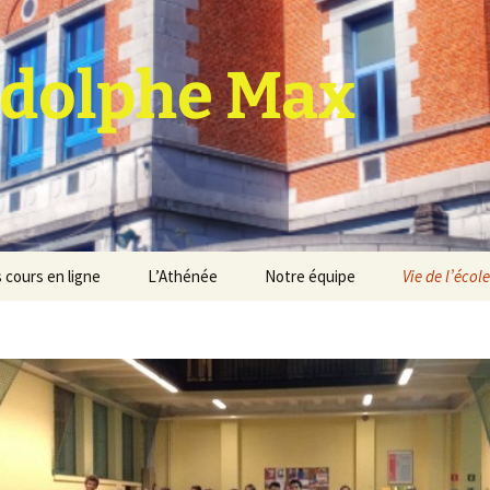
dolphe Max
 cours en ligne
L’Athénée
Notre équipe
Vie de l’école
jet d’établissement
Espace professeurs
Projets éducatif et
pédagogique
Service de médiation
Règlement d’ordre
intérieur
Les Anciens
Règlement général des
Conseil de participation
études