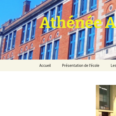
Athénée A
Aller
Accueil
Présentation de l’école
Les
au
contenu
Pro