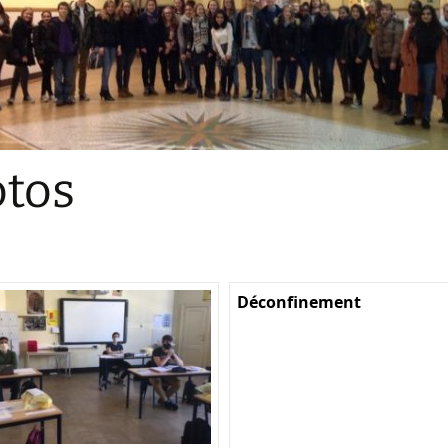
Sections
Initiatives pédagogiques
Stage d’écologie
Examens 3e degr
Les échanges
tos
linguistiques
Méthode de travai
Déconfinement