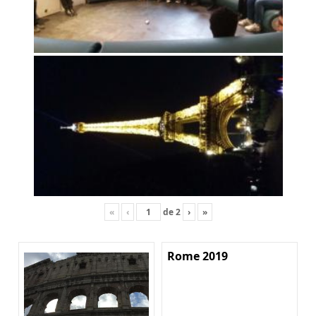
«
‹
de
2
›
»
Rome 2019