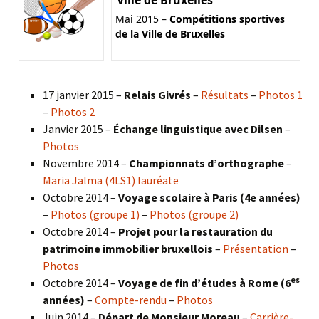
Mai 2015 –
Compétitions sportives
de la Ville de Bruxelles
17 janvier 2015 –
Relais Givrés
–
Résultats
–
Photos 1
–
Photos 2
Janvier 2015 –
Échange linguistique avec Dilsen
–
Photos
Novembre 2014 –
Championnats d’orthographe
–
Maria Jalma (4LS1) lauréate
Octobre 2014 –
Voyage scolaire à Paris (4e années)
–
Photos (groupe 1)
–
Photos (groupe 2)
Octobre 2014 –
Projet pour la restauration du
patrimoine immobilier bruxellois
–
Présentation
–
Photos
es
Octobre 2014 –
Voyage de fin d’études à Rome (6
années)
–
Compte-rendu
–
Photos
Juin 2014 –
Départ de Monsieur Moreau
–
Carrière-