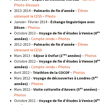
Photo-Discours
2013-2014 –
Palmarès de fin d’année
–
Élèves
obtenant le CESS
–
Photo
Janvier- Février 2014 –
Échange linguistique avec
Dilsen
–
Photos
es
Octobre 2013 –
Voyage de fin d’études à Venise (6
années)
–
Compte-rendu
–
Photos
2012-2013 –
Palmarès de fin d’année
–
Élèves
obtenant le CESS
res
Mars 2013 –
Séjour à Ovifat (1
années)
–
Photos
es
Octobre 2012 –
Voyage de fin d’études à Vienne (6
années)
–
Compte-rendu
–
Photos
Avril 2012 –
Triathlon de la COCOF
–
Photos
es
Mars 2012 –
Voyage de découvertes à Londres (5
années)
–
Photos
es
Mars 2012 –
Visite culturelle d’Anvers (5
années)
–
Photos
es
Octobre 2011 –
Voyage de fin d’études à Venise (6