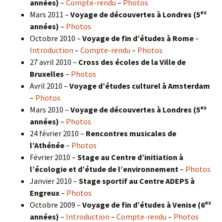
années)
–
Compte-rendu
–
Photos
es
Mars 2011 –
Voyage de découvertes à Londres (5
années)
–
Photos
Octobre 2010 –
Voyage de fin d’études à Rome
–
Introduction
–
Compte-rendu
–
Photos
27 avril 2010 –
Cross des écoles de la Ville de
Bruxelles
–
Photos
Avril 2010 –
Voyage d’études culturel à Amsterdam
–
Photos
es
Mars 2010 –
Voyage de découvertes à Londres
(5
années)
–
Photos
24 février 2010 –
Rencontres musicales de
l’Athénée
–
Photos
Février 2010 –
Stage au Centre d’initiation à
l’écologie et d’étude de l’environnement
–
Photos
Janvier 2010 –
Stage sportif au Centre ADEPS à
Engreux
–
Photos
es
Octobre 2009 –
Voyage de fin d’études à Venise (6
années)
–
Introduction
–
Compte-rendu
–
Photos