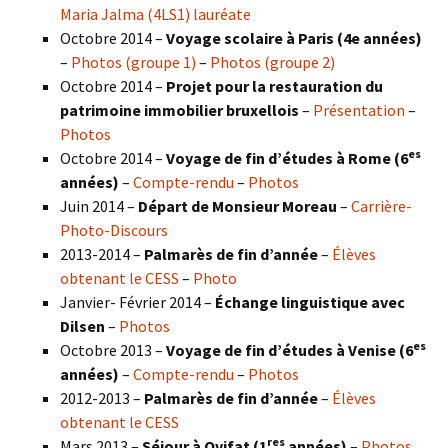
Maria Jalma (4LS1) lauréate
Octobre 2014 –
Voyage scolaire à Paris (4e années)
–
Photos (groupe 1)
–
Photos (groupe 2)
Octobre 2014 –
Projet pour la restauration du
patrimoine immobilier bruxellois
–
Présentation
–
Photos
es
Octobre 2014 –
Voyage de fin d’études à Rome (6
années)
–
Compte-rendu
–
Photos
Juin 2014 –
Départ de Monsieur Moreau
–
Carrière-
Photo-Discours
2013-2014 –
Palmarès de fin d’année
–
Élèves
obtenant le CESS
–
Photo
Janvier- Février 2014 –
Échange linguistique avec
Dilsen
–
Photos
es
Octobre 2013 –
Voyage de fin d’études à Venise (6
années)
–
Compte-rendu
–
Photos
2012-2013 –
Palmarès de fin d’année
–
Élèves
obtenant le CESS
res
Mars 2013 –
Séjour à Ovifat (1
années)
–
Photos