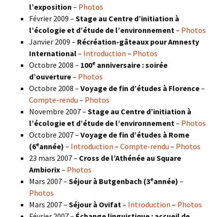
l’exposition
–
Photos
Février 2009 –
Stage au Centre d’initiation à
l’écologie et d’étude de l’environnement
–
Photos
Janvier 2009 –
Récréation-gâteaux pour Amnesty
International
–
Introduction
–
Photos
e
Octobre 2008 –
100
anniversaire : soirée
d’ouverture
–
Photos
Octobre 2008 –
Voyage de fin d’études à Florence
–
Compte-rendu
–
Photos
Novembre 2007 –
Stage au Centre d’initiation à
l’écologie et d’étude de l’environnement
–
Photos
Octobre 2007 –
Voyage de fin d’études à Rome
e
(6
année)
–
Introduction
–
Compte-rendu
–
Photos
23 mars 2007 –
Cross de l’Athénée au Square
Ambiorix
–
Photos
e
Mars 2007 –
Séjour à Butgenbach (3
année)
–
Photos
Mars 2007 –
Séjour à Ovifat
–
Introduction
–
Photos
Février 2007 –
Échange linguistique : accueil de