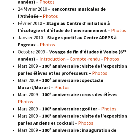
années)
–
Photos
24 février 2010 –
Rencontres musicales de
l’Athénée
–
Photos
Février 2010 –
Stage au Centre d’initiation à
l’écologie et d’étude de l’environnement
–
Photos
Janvier 2010 –
Stage sportif au Centre ADEPS à
Engreux
–
Photos
es
Octobre 2009 –
Voyage de fin d’études à Venise (6
années)
–
Introduction
–
Compte-rendu
–
Photos
e
Mars 2009 –
100
anniversaire : visite de l’exposition
par les élèves et les professeurs
–
Photos
e
Mars 2009 –
100
anniversaire : spectacle
Mozart/Mozart
–
Photos
e
Mars 2009 –
100
anniversaire : cross des élèves
–
Photos
e
Mars 2009 –
100
anniversaire : goûter
–
Photos
e
Mars 2009 –
100
anniversaire : visite de l’exposition
par les Anciens et cocktail
–
Photos
e
Mars 2009 –
100
anniversaire : inauguration de