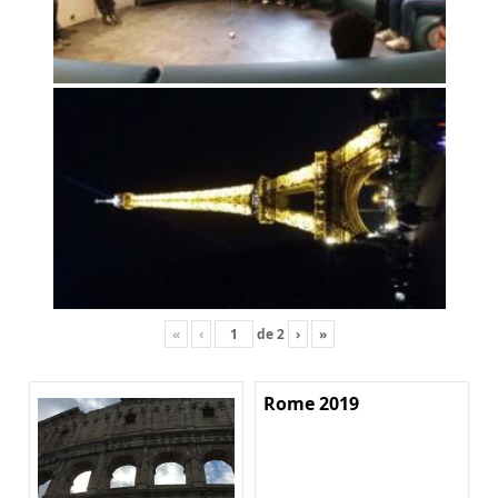
«
‹
de
2
›
»
Rome 2019