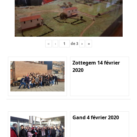
«
‹
de
3
›
»
Zottegem 14 février
2020
Gand 4 février 2020