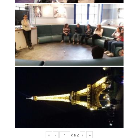
«
‹
de
2
›
»