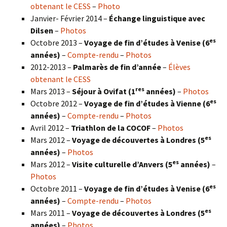
obtenant le CESS
–
Photo
Janvier- Février 2014 –
Échange linguistique avec
Dilsen
–
Photos
es
Octobre 2013 –
Voyage de fin d’études à Venise (6
années)
–
Compte-rendu
–
Photos
2012-2013 –
Palmarès de fin d’année
–
Élèves
obtenant le CESS
res
Mars 2013 –
Séjour à Ovifat (1
années)
–
Photos
es
Octobre 2012 –
Voyage de fin d’études à Vienne (6
années)
–
Compte-rendu
–
Photos
Avril 2012 –
Triathlon de la COCOF
–
Photos
es
Mars 2012 –
Voyage de découvertes à Londres (5
années)
–
Photos
es
Mars 2012 –
Visite culturelle d’Anvers (5
années)
–
Photos
es
Octobre 2011 –
Voyage de fin d’études à Venise (6
années)
–
Compte-rendu
–
Photos
es
Mars 2011 –
Voyage de découvertes à Londres (5
années)
–
Photos