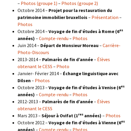
–
Photos (groupe 1)
–
Photos (groupe 2)
Octobre 2014 –
Projet pour la restauration du
patrimoine immobilier bruxellois
–
Présentation
–
Photos
es
Octobre 2014 –
Voyage de fin d’études à Rome (6
années)
–
Compte-rendu
–
Photos
Juin 2014 –
Départ de Monsieur Moreau
–
Carrière-
Photo-Discours
2013-2014 –
Palmarès de fin d’année
–
Élèves
obtenant le CESS
–
Photo
Janvier- Février 2014 –
Échange linguistique avec
Dilsen
–
Photos
es
Octobre 2013 –
Voyage de fin d’études à Venise (6
années)
–
Compte-rendu
–
Photos
2012-2013 –
Palmarès de fin d’année
–
Élèves
obtenant le CESS
res
Mars 2013 –
Séjour à Ovifat (1
années)
–
Photos
es
Octobre 2012 –
Voyage de fin d’études à Vienne (6
années)
–
Compte-rendu
–
Photos