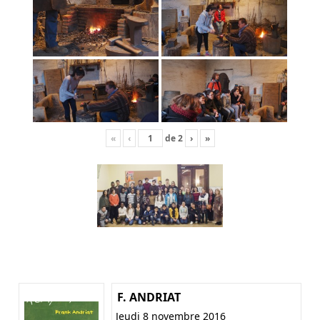
«
‹
de
2
›
»
F. ANDRIAT
Jeudi 8 novembre 2016