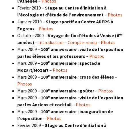
l’Athénée
–
Photos
Février 2010 –
Stage au Centre d’initiation à
l’écologie et d’étude de l’environnement
–
Photos
Janvier 2010 –
Stage sportif au Centre ADEPS à
Engreux
–
Photos
es
Octobre 2009 –
Voyage de fin d’études à Venise (6
années)
–
Introduction
–
Compte-rendu
–
Photos
e
Mars 2009 –
100
anniversaire : visite de l’exposition
par les élèves et les professeurs
–
Photos
e
Mars 2009 –
100
anniversaire : spectacle
Mozart/Mozart
–
Photos
e
Mars 2009 –
100
anniversaire : cross des élèves
–
Photos
e
Mars 2009 –
100
anniversaire : goûter
–
Photos
e
Mars 2009 –
100
anniversaire : visite de l’exposition
par les Anciens et cocktail
–
Photos
e
Mars 2009 –
100
anniversaire : inauguration de
l’exposition
–
Photos
Février 2009 –
Stage au Centre d’initiation à