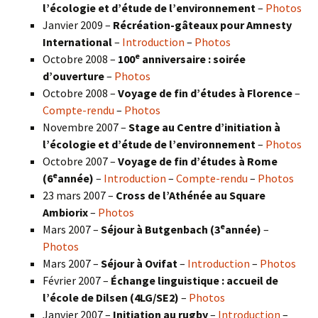
l’écologie et d’étude de l’environnement
–
Photos
Janvier 2009 –
Récréation-gâteaux pour Amnesty
International
–
Introduction
–
Photos
e
Octobre 2008 –
100
anniversaire : soirée
d’ouverture
–
Photos
Octobre 2008 –
Voyage de fin d’études à Florence
–
Compte-rendu
–
Photos
Novembre 2007 –
Stage au Centre d’initiation à
l’écologie et d’étude de l’environnement
–
Photos
Octobre 2007 –
Voyage de fin d’études à Rome
e
(6
année)
–
Introduction
–
Compte-rendu
–
Photos
23 mars 2007 –
Cross de l’Athénée au Square
Ambiorix
–
Photos
e
Mars 2007 –
Séjour à Butgenbach (3
année)
–
Photos
Mars 2007 –
Séjour à Ovifat
–
Introduction
–
Photos
Février 2007 –
Échange linguistique : accueil de
l’école de Dilsen (4LG/SE2)
–
Photos
Janvier 2007 –
Initiation au rugby
–
Introduction
–