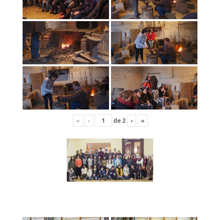
«
‹
de
2
›
»