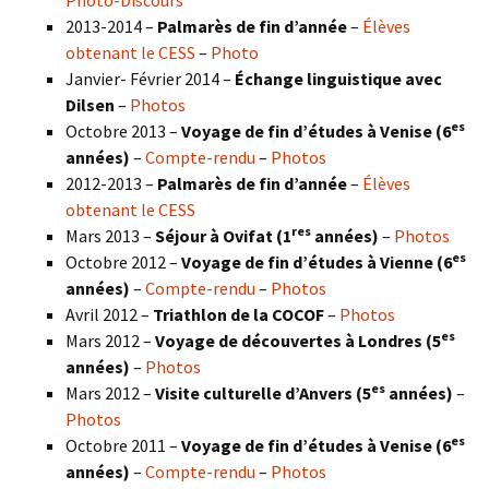
Photo-Discours
2013-2014 –
Palmarès de fin d’année
–
Élèves
obtenant le CESS
–
Photo
Janvier- Février 2014 –
Échange linguistique avec
Dilsen
–
Photos
es
Octobre 2013 –
Voyage de fin d’études à Venise (6
années)
–
Compte-rendu
–
Photos
2012-2013 –
Palmarès de fin d’année
–
Élèves
obtenant le CESS
res
Mars 2013 –
Séjour à Ovifat (1
années)
–
Photos
es
Octobre 2012 –
Voyage de fin d’études à Vienne (6
années)
–
Compte-rendu
–
Photos
Avril 2012 –
Triathlon de la COCOF
–
Photos
es
Mars 2012 –
Voyage de découvertes à Londres (5
années)
–
Photos
es
Mars 2012 –
Visite culturelle d’Anvers (5
années)
–
Photos
es
Octobre 2011 –
Voyage de fin d’études à Venise (6
années)
–
Compte-rendu
–
Photos