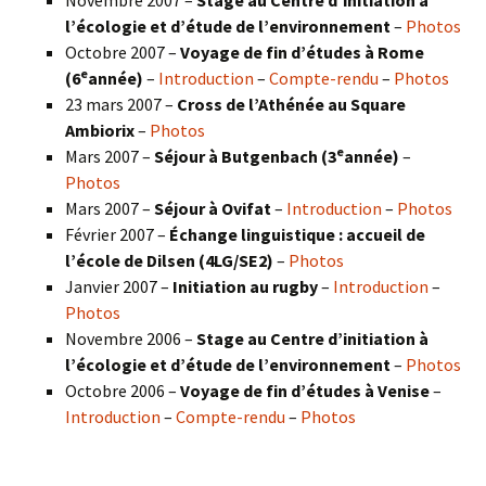
Novembre 2007 –
Stage au Centre d’initiation à
l’écologie et d’étude de l’environnement
–
Photos
Octobre 2007 –
Voyage de fin d’études à Rome
e
(6
année)
–
Introduction
–
Compte-rendu
–
Photos
23 mars 2007 –
Cross de l’Athénée au Square
Ambiorix
–
Photos
e
Mars 2007 –
Séjour à Butgenbach (3
année)
–
Photos
Mars 2007 –
Séjour à Ovifat
–
Introduction
–
Photos
Février 2007 –
Échange linguistique : accueil de
l’école de Dilsen (4LG/SE2)
–
Photos
Janvier 2007 –
Initiation au rugby
–
Introduction
–
Photos
Novembre 2006 –
Stage au Centre d’initiation à
l’écologie et d’étude de l’environnement
–
Photos
Octobre 2006 –
Voyage de fin d’études à Venise
–
Introduction
–
Compte-rendu
–
Photos