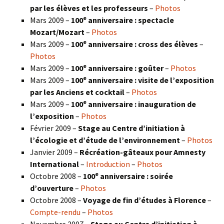
par les élèves et les professeurs
–
Photos
e
Mars 2009 –
100
anniversaire : spectacle
Mozart/Mozart
–
Photos
e
Mars 2009 –
100
anniversaire : cross des élèves
–
Photos
e
Mars 2009 –
100
anniversaire : goûter
–
Photos
e
Mars 2009 –
100
anniversaire : visite de l’exposition
par les Anciens et cocktail
–
Photos
e
Mars 2009 –
100
anniversaire : inauguration de
l’exposition
–
Photos
Février 2009 –
Stage au Centre d’initiation à
l’écologie et d’étude de l’environnement
–
Photos
Janvier 2009 –
Récréation-gâteaux pour Amnesty
International
–
Introduction
–
Photos
e
Octobre 2008 –
100
anniversaire : soirée
d’ouverture
–
Photos
Octobre 2008 –
Voyage de fin d’études à Florence
–
Compte-rendu
–
Photos