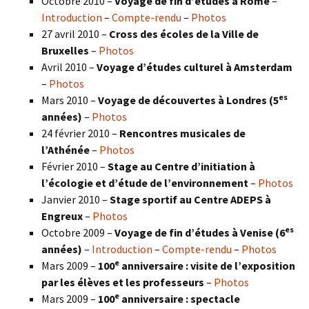
Octobre 2010 –
Voyage de fin d’études à Rome
–
Introduction
–
Compte-rendu
–
Photos
27 avril 2010 –
Cross des écoles de la Ville de
Bruxelles
–
Photos
Avril 2010 –
Voyage d’études culturel à Amsterdam
–
Photos
es
Mars 2010 –
Voyage de découvertes à Londres
(5
années)
–
Photos
24 février 2010 –
Rencontres musicales de
l’Athénée
–
Photos
Février 2010 –
Stage au Centre d’initiation à
l’écologie et d’étude de l’environnement
–
Photos
Janvier 2010 –
Stage sportif au Centre ADEPS à
Engreux
–
Photos
es
Octobre 2009 –
Voyage de fin d’études à Venise (6
années)
–
Introduction
–
Compte-rendu
–
Photos
e
Mars 2009 –
100
anniversaire : visite de l’exposition
par les élèves et les professeurs
–
Photos
e
Mars 2009 –
100
anniversaire : spectacle