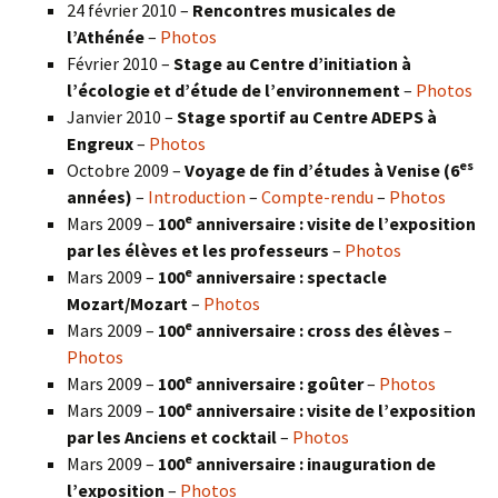
24 février 2010 –
Rencontres musicales de
l’Athénée
–
Photos
Février 2010 –
Stage au Centre d’initiation à
l’écologie et d’étude de l’environnement
–
Photos
Janvier 2010 –
Stage sportif au Centre ADEPS à
Engreux
–
Photos
es
Octobre 2009 –
Voyage de fin d’études à Venise (6
années)
–
Introduction
–
Compte-rendu
–
Photos
e
Mars 2009 –
100
anniversaire : visite de l’exposition
par les élèves et les professeurs
–
Photos
e
Mars 2009 –
100
anniversaire : spectacle
Mozart/Mozart
–
Photos
e
Mars 2009 –
100
anniversaire : cross des élèves
–
Photos
e
Mars 2009 –
100
anniversaire : goûter
–
Photos
e
Mars 2009 –
100
anniversaire : visite de l’exposition
par les Anciens et cocktail
–
Photos
e
Mars 2009 –
100
anniversaire : inauguration de
l’exposition
–
Photos