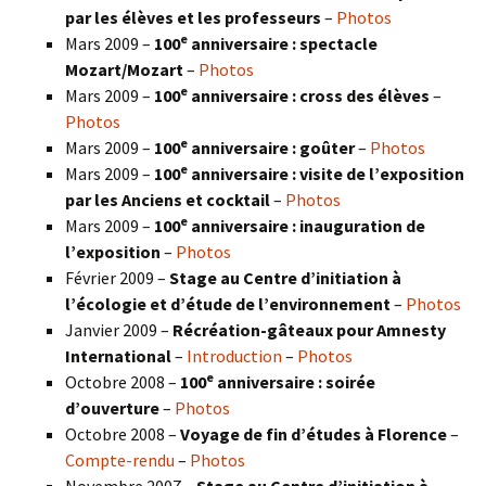
par les élèves et les professeurs
–
Photos
e
Mars 2009 –
100
anniversaire : spectacle
Mozart/Mozart
–
Photos
e
Mars 2009 –
100
anniversaire : cross des élèves
–
Photos
e
Mars 2009 –
100
anniversaire : goûter
–
Photos
e
Mars 2009 –
100
anniversaire : visite de l’exposition
par les Anciens et cocktail
–
Photos
e
Mars 2009 –
100
anniversaire : inauguration de
l’exposition
–
Photos
Février 2009 –
Stage au Centre d’initiation à
l’écologie et d’étude de l’environnement
–
Photos
Janvier 2009 –
Récréation-gâteaux pour Amnesty
International
–
Introduction
–
Photos
e
Octobre 2008 –
100
anniversaire : soirée
d’ouverture
–
Photos
Octobre 2008 –
Voyage de fin d’études à Florence
–
Compte-rendu
–
Photos