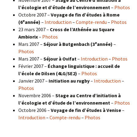
Novembre 2007 –
Stage au Centre d’initiation à
l’écologie et d’étude de l’environnement
–
Photos
Octobre 2007 –
Voyage de fin d’études à Rome
e
(6
année)
–
Introduction
–
Compte-rendu
–
Photos
23 mars 2007 –
Cross de l’Athénée au Square
Ambiorix
–
Photos
e
Mars 2007 –
Séjour à Butgenbach (3
année)
–
Photos
Mars 2007 –
Séjour à Ovifat
–
Introduction
–
Photos
Février 2007 –
Échange linguistique : accueil de
l’école de Dilsen (4LG/SE2)
–
Photos
Janvier 2007 –
Initiation au rugby
–
Introduction
–
Photos
Novembre 2006 –
Stage au Centre d’initiation à
l’écologie et d’étude de l’environnement
–
Photos
Octobre 2006 –
Voyage de fin d’études à Venise
–
Introduction
–
Compte-rendu
–
Photos