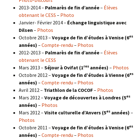
Photo-Discours
2013-2014 –
Palmarès de fin d’année
–
Élèves
obtenant le CESS
–
Photo
Janvier- Février 2014 –
Échange linguistique avec
Dilsen
–
Photos
es
Octobre 2013 –
Voyage de fin d’études à Venise (6
années)
–
Compte-rendu
–
Photos
2012-2013 –
Palmarès de fin d’année
–
Élèves
obtenant le CESS
res
Mars 2013 –
Séjour à Ovifat (1
années)
–
Photos
es
Octobre 2012 –
Voyage de fin d’études à Vienne (6
années)
–
Compte-rendu
–
Photos
Avril 2012 –
Triathlon de la COCOF
–
Photos
es
Mars 2012 –
Voyage de découvertes à Londres (5
années)
–
Photos
es
Mars 2012 –
Visite culturelle d’Anvers (5
années)
–
Photos
es
Octobre 2011 –
Voyage de fin d’études à Venise (6
années)
–
Compte-rendu
–
Photos