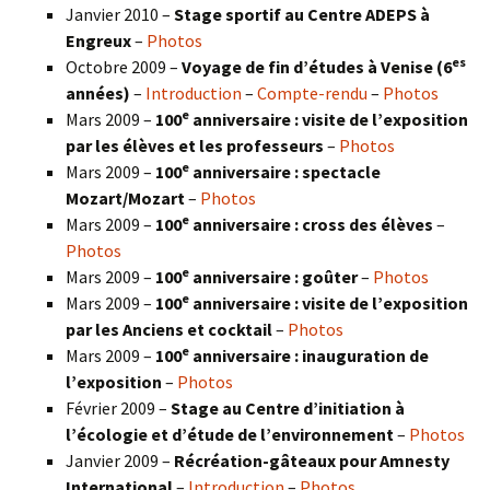
Janvier 2010 –
Stage sportif au Centre ADEPS à
Engreux
–
Photos
es
Octobre 2009 –
Voyage de fin d’études à Venise (6
années)
–
Introduction
–
Compte-rendu
–
Photos
e
Mars 2009 –
100
anniversaire : visite de l’exposition
par les élèves et les professeurs
–
Photos
e
Mars 2009 –
100
anniversaire : spectacle
Mozart/Mozart
–
Photos
e
Mars 2009 –
100
anniversaire : cross des élèves
–
Photos
e
Mars 2009 –
100
anniversaire : goûter
–
Photos
e
Mars 2009 –
100
anniversaire : visite de l’exposition
par les Anciens et cocktail
–
Photos
e
Mars 2009 –
100
anniversaire : inauguration de
l’exposition
–
Photos
Février 2009 –
Stage au Centre d’initiation à
l’écologie et d’étude de l’environnement
–
Photos
Janvier 2009 –
Récréation-gâteaux pour Amnesty
International
–
Introduction
–
Photos