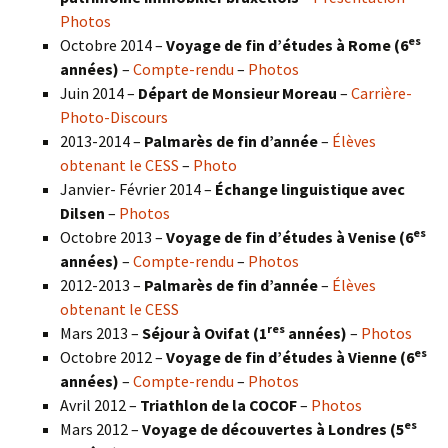
Photos
es
Octobre 2014 –
Voyage de fin d’études à Rome (6
années)
–
Compte-rendu
–
Photos
Juin 2014 –
Départ de Monsieur Moreau
–
Carrière-
Photo-Discours
2013-2014 –
Palmarès de fin d’année
–
Élèves
obtenant le CESS
–
Photo
Janvier- Février 2014 –
Échange linguistique avec
Dilsen
–
Photos
es
Octobre 2013 –
Voyage de fin d’études à Venise (6
années)
–
Compte-rendu
–
Photos
2012-2013 –
Palmarès de fin d’année
–
Élèves
obtenant le CESS
res
Mars 2013 –
Séjour à Ovifat (1
années)
–
Photos
es
Octobre 2012 –
Voyage de fin d’études à Vienne (6
années)
–
Compte-rendu
–
Photos
Avril 2012 –
Triathlon de la COCOF
–
Photos
es
Mars 2012 –
Voyage de découvertes à Londres (5