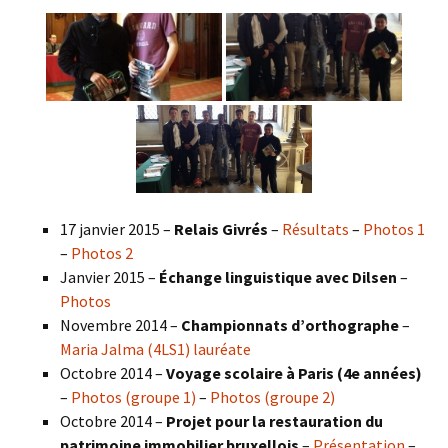
17 janvier 2015 –
Relais Givrés
–
Résultats
–
Photos 1
–
Photos 2
Janvier 2015 –
Échange linguistique avec Dilsen
–
Photos
Novembre 2014 –
Championnats d’orthographe
–
Maria Jalma (4LS1) lauréate
Octobre 2014 –
Voyage scolaire à Paris (4e années)
–
Photos (groupe 1)
–
Photos (groupe 2)
Octobre 2014 –
Projet pour la restauration du
patrimoine immobilier bruxellois
–
Présentation
–