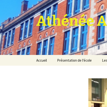
Athénée A
Aller
Accueil
Présentation de l’école
Les
au
contenu
Pro