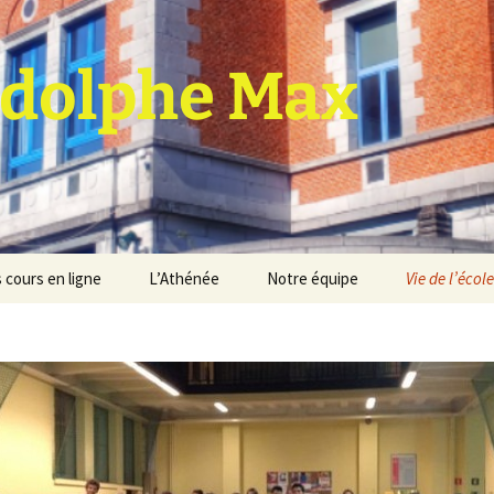
dolphe Max
 cours en ligne
L’Athénée
Notre équipe
Vie de l’école
jet d’établissement
Espace professeurs
Projets éducatif et
pédagogique
Service de médiation
Règlement d’ordre
intérieur
Les Anciens
Règlement général des
Conseil de participation
études