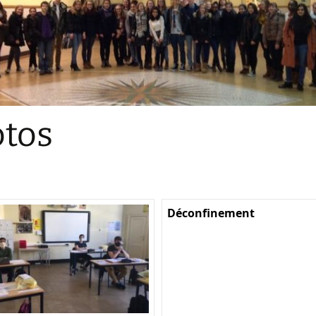
Sections
Initiatives pédagogiques
Stage d’écologie
Examens 3e degr
Les échanges
tos
linguistiques
Méthode de travai
Déconfinement